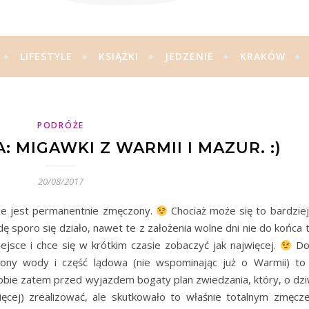
LIFESTYLE
KSIĄŻKI
JEDZENIE
KRAKÓW
PODRÓŻE
 MIGAWKI Z WARMII I MAZUR. :)
20/08/2017
e jest permanentnie zmęczony.
Chociaż może się to bardziej
ę sporo się działo, nawet te z założenia wolne dni nie do końca t
iejsce i chce się w krótkim czasie zobaczyć jak najwięcej.
Do 
ny wody i część lądowa (nie wspominając już o Warmii) to
obie zatem przed wyjazdem bogaty plan zwiedzania, który, o dzi
ięcej) zrealizować, ale skutkowało to właśnie totalnym zmęcz