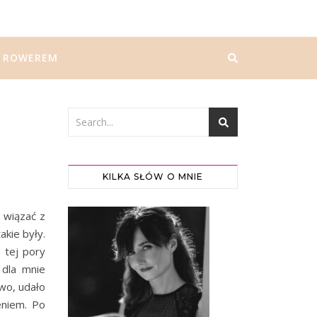
ROWEREM
KILKA SŁÓW O MNIE
 wiązać z
akie były.
tej pory
 dla mnie
wo, udało
eniem. Po