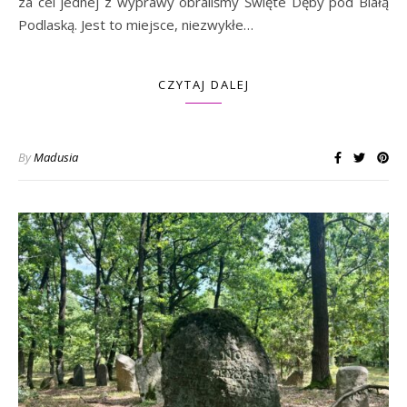
za cel jednej z wyprawy obraliśmy Święte Dęby pod Białą
Podlaską. Jest to miejsce, niezwykłe…
CZYTAJ DALEJ
By
Madusia