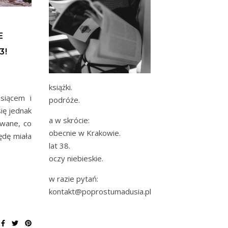
E
3!
książki.
siącem i
podróże.
ię jednak
a w skrócie:
owane, co
obecnie w Krakowie.
ędę miała
lat 38.
oczy niebieskie.
w razie pytań:
kontakt@poprostumadusia.pl