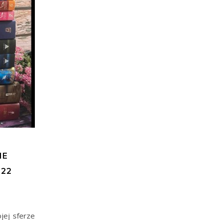
IE
22
jej sferze