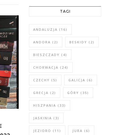
TAGI
ANDALUZJA
(16)
ANDORA
(2)
BESKIDY
(2)
BIESZCZADY
(4)
CHORWACJA
(24)
CZECHY
(5)
GALICJA
(6)
GRECJA
(2)
GÓRY
(35)
HISZPANIA
(33)
JASKINIA
(3)
E
JEZIORO
(11)
JURA
(6)