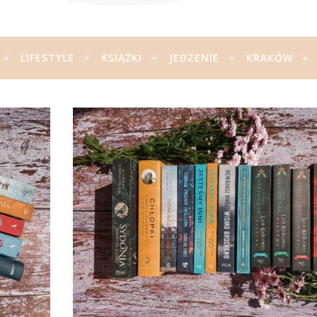
LIFESTYLE
KSIĄŻKI
JEDZENIE
KRAKÓW