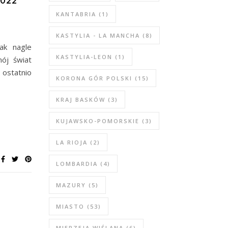
022
KANTABRIA
(1)
KASTYLIA - LA MANCHA
(8)
ak nagle
KASTYLIA-LEON
(1)
ój świat
a ostatnio
KORONA GÓR POLSKI
(15)
KRAJ BASKÓW
(3)
KUJAWSKO-POMORSKIE
(3)
LA RIOJA
(2)
LOMBARDIA
(4)
MAZURY
(5)
MIASTO
(53)
MIERZEJA WIŚLANA
(6)