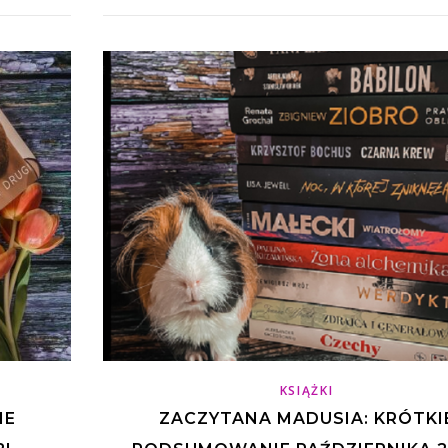
KSIĄŻKI
IE
ZACZYTANA MADUSIA: KRÓTKI