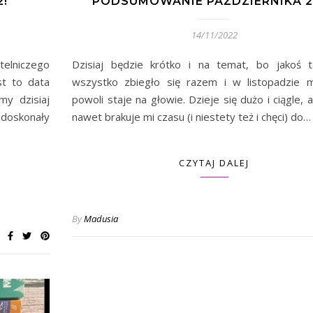
!
PODSUMOWANIE PAŹDZIERNIKA 2
14/11/2022
telniczego
Dzisiaj będzie krótko i na temat, bo jakoś t
t to data
wszystko zbiegło się razem i w listopadzie m
my dzisiaj
powoli staje na głowie. Dzieje się dużo i ciągle, 
ż doskonały
nawet brakuje mi czasu (i niestety też i chęci) do…
CZYTAJ DALEJ
By
Madusia