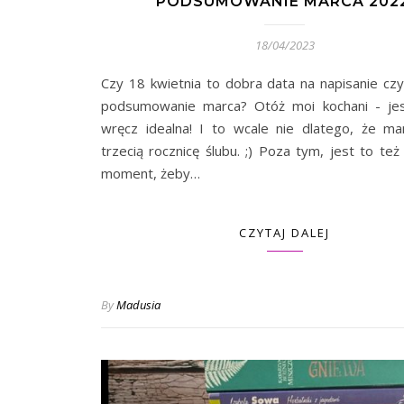
PODSUMOWANIE MARCA 2022
18/04/2023
Czy 18 kwietnia to dobra data na napisanie czy
podsumowanie marca? Otóż moi kochani - jes
wręcz idealna! I to wcale nie dlatego, że ma
trzecią rocznicę ślubu. ;) Poza tym, jest to te
moment, żeby…
CZYTAJ DALEJ
By
Madusia