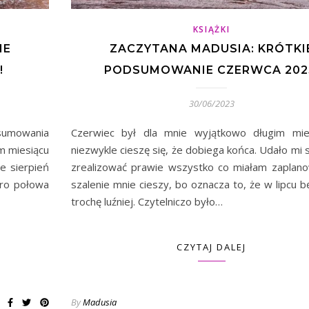
KSIĄŻKI
IE
ZACZYTANA MADUSIA: KRÓTKI
!
PODSUMOWANIE CZERWCA 202
30/06/2023
umowania
Czerwiec był dla mnie wyjątkowo długim mie
m miesiącu
niezwykle cieszę się, że dobiega końca. Udało mi s
e sierpień
zrealizować prawie wszystko co miałam zaplan
ero połowa
szalenie mnie cieszy, bo oznacza to, że w lipcu b
trochę luźniej. Czytelniczo było…
CZYTAJ DALEJ
By
Madusia