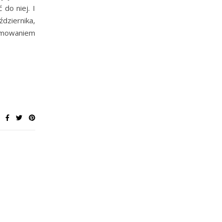
 do niej. I
dziernika,
mowaniem