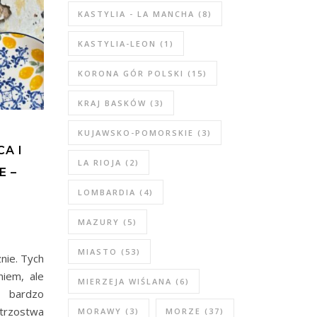
KASTYLIA - LA MANCHA
(8)
KASTYLIA-LEON
(1)
KORONA GÓR POLSKI
(15)
KRAJ BASKÓW
(3)
KUJAWSKO-POMORSKIE
(3)
A I
LA RIOJA
(2)
E –
LOMBARDIA
(4)
MAZURY
(5)
MIASTO
(53)
znie. Tych
niem, ale
MIERZEJA WIŚLANA
(6)
m bardzo
strzostwa
MORAWY
(3)
MORZE
(37)