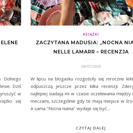
KSIĄŻKI
HELENE
ZACZYTANA MADUSIA: „NOCNA NIA
NELLE LAMARR – RECENZJA
08/07/2026
m Dolnego
W lipcu na blogasku rozgościły się mroczne lekt
esie. Dziś
odpuszczą jeszcze przez kilka recenzji. Zdec
wyruszyć w
najlepiej siadają mi w czasie oczekiwania między 
ciężko się
meczami, szczególnie gdy te mają miejsce w śro
A sama "Nocna niania" wydaje się być…
CZYTAJ DALEJ