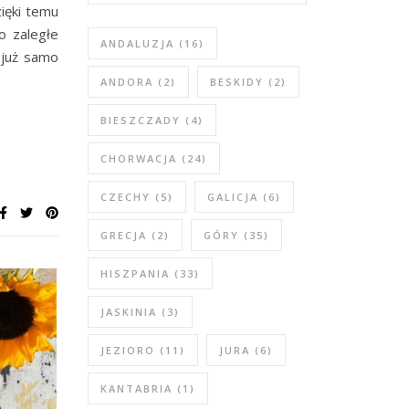
zięki temu
o zaległe
ANDALUZJA
(16)
 już samo
ANDORA
(2)
BESKIDY
(2)
BIESZCZADY
(4)
CHORWACJA
(24)
CZECHY
(5)
GALICJA
(6)
GRECJA
(2)
GÓRY
(35)
HISZPANIA
(33)
JASKINIA
(3)
JEZIORO
(11)
JURA
(6)
KANTABRIA
(1)