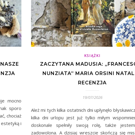
KSIĄŻKI
 NASZE
ZACZYTANA MADUSIA: „FRANCESC
ENZJA
NUNZIATA” MARIA ORSINI NATAL
RECENZJA
19/07/2026
bije mocno
dnak sporo
Ależ mi tych kilka ostatnich dni upłynęło błyskawic
ć, chociaż
kilka dni urlopu jest już tylko miłym wspomnie
estetyką i
doskonale spełniły swoją rolę, także jeste
zadowolona. A dzisiaj wreszcie skończą się mi