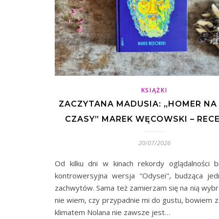
KSIĄŻKI
ZACZYTANA MADUSIA: „HOMER NA
CZASY” MAREK WĘCOWSKI – REC
20/07/2026
Od kilku dni w kinach rekordy oglądalności 
kontrowersyjna wersja "Odysei", budząca je
zachwytów. Sama też zamierzam się na nią wybra
nie wiem, czy przypadnie mi do gustu, bowiem z 
klimatem Nolana nie zawsze jest…