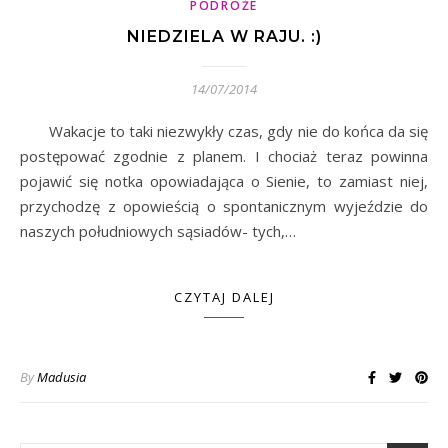
PODRÓŻE
NIEDZIELA W RAJU. :)
14/07/2014
Wakacje to taki niezwykły czas, gdy nie do końca da się
postępować zgodnie z planem. I chociaż teraz powinna
pojawić się notka opowiadająca o Sienie, to zamiast niej,
przychodzę z opowieścią o spontanicznym wyjeździe do
naszych południowych sąsiadów- tych,…
CZYTAJ DALEJ
By
Madusia