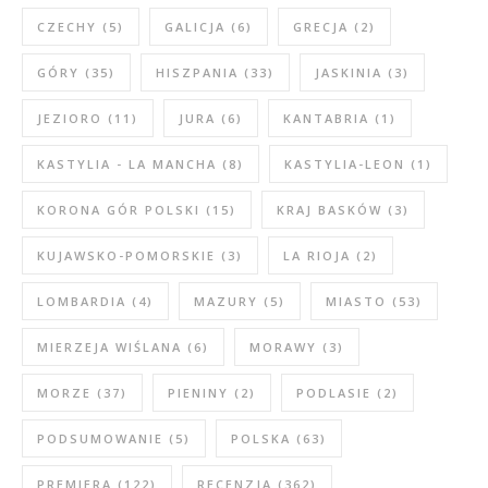
CZECHY
(5)
GALICJA
(6)
GRECJA
(2)
GÓRY
(35)
HISZPANIA
(33)
JASKINIA
(3)
JEZIORO
(11)
JURA
(6)
KANTABRIA
(1)
KASTYLIA - LA MANCHA
(8)
KASTYLIA-LEON
(1)
KORONA GÓR POLSKI
(15)
KRAJ BASKÓW
(3)
KUJAWSKO-POMORSKIE
(3)
LA RIOJA
(2)
LOMBARDIA
(4)
MAZURY
(5)
MIASTO
(53)
MIERZEJA WIŚLANA
(6)
MORAWY
(3)
MORZE
(37)
PIENINY
(2)
PODLASIE
(2)
PODSUMOWANIE
(5)
POLSKA
(63)
PREMIERA
(122)
RECENZJA
(362)