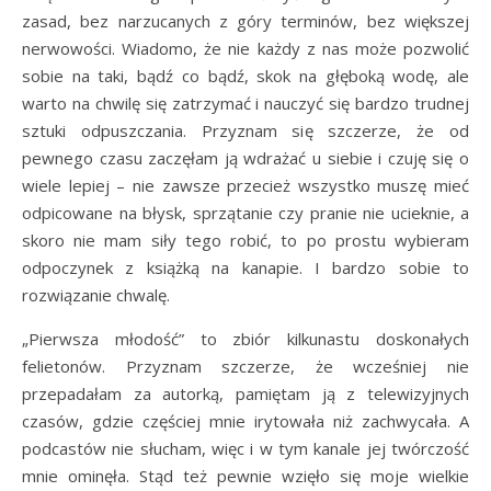
zasad, bez narzucanych z góry terminów, bez większej
nerwowości. Wiadomo, że nie każdy z nas może pozwolić
sobie na taki, bądź co bądź, skok na głęboką wodę, ale
warto na chwilę się zatrzymać i nauczyć się bardzo trudnej
sztuki odpuszczania. Przyznam się szczerze, że od
pewnego czasu zaczęłam ją wdrażać u siebie i czuję się o
wiele lepiej – nie zawsze przecież wszystko muszę mieć
odpicowane na błysk, sprzątanie czy pranie nie ucieknie, a
skoro nie mam siły tego robić, to po prostu wybieram
odpoczynek z książką na kanapie. I bardzo sobie to
rozwiązanie chwalę.
„Pierwsza młodość” to zbiór kilkunastu doskonałych
felietonów. Przyznam szczerze, że wcześniej nie
przepadałam za autorką, pamiętam ją z telewizyjnych
czasów, gdzie częściej mnie irytowała niż zachwycała. A
podcastów nie słucham, więc i w tym kanale jej twórczość
mnie ominęła. Stąd też pewnie wzięło się moje wielkie