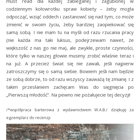
must read dla każdej zabieganej i zagubionej w
codziennym kołowrotku spraw kobiety – żeby mogła
odpocząć, wziąć oddech i zastanowić się nad tym, co może
zmienić w swoim życiu, żeby bardziej zaopiekować się
samą sobą. I nie mam tu na myśli od razu rzucania pracy
(nie każda ma taki luksus, podejrzewam nawet, że
większość z nas go nie ma), ale zwykłe, proste czynności,
które tylko w naszej głowie musimy zrobić właśnie teraz i
na już. A przecież świat się nie zawali, jeśli najpierw
zatroszczymy się o samą siebie. Bowiem jeśli nam będzie
ze sobą dobrze, to od razu wszyscy zauważą tę zmianę. I z
takim przesłaniem zachęcam Was do sięgnięcia po
„Pierwszą młodość”. Na pewno nie pożałujecie tej decyzji!
/*współpraca barterowa z wydawnictwem W.A.B./ dziękuję za
egzemplarz do recenzji.