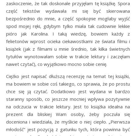
zaskoczenie, że tak doskonale przyjęłam tę książkę. Spora
część tekstów wydawała mi się być skierowana
bezpośrednio do mnie, a część spokojnie mogłaby wyjść
spod mojej ręki, gdybym tylko miała tak cudownie lekkie
pióro jak Karolina. I taką wiedzę, bowiem każdy z
felietonów wprost ocieka ciekawostkami ze świata filmu i
książek (jak z filmami u mnie średnio, tak kilka świetnych
tytułów wynotowałam sobie w trakcie lektury i zaczęłam
nawet czytać), co wyjątkowo mocno sobie cenię.
Ciężko jest napisać dłuższą recenzję na temat tej książki,
ma bowiem w sobie coś takiego, co sprawia, że po prostu
chce się ją czytać. Dodatkowo jest wydana w bardzo
staranny sposób, co jeszcze mocniej wpływa pozytywnie
na odczucia w trakcie lektury. Jest to książka idealna na
prezent dla bliskiej Wam osoby, żeby poczuła się
doceniona i wiedziała, że myślicie o niej ciepło. „Pierwsza
młodość” jest pozycją z gatunku tych, która powinna być