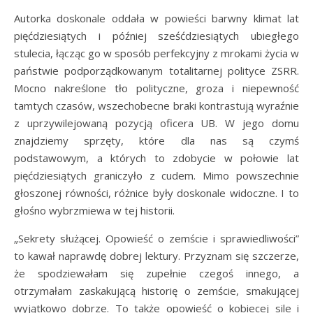
Autorka doskonale oddała w powieści barwny klimat lat
pięćdziesiątych i później sześćdziesiątych ubiegłego
stulecia, łącząc go w sposób perfekcyjny z mrokami życia w
państwie podporządkowanym totalitarnej polityce ZSRR.
Mocno nakreślone tło polityczne, groza i niepewność
tamtych czasów, wszechobecne braki kontrastują wyraźnie
z uprzywilejowaną pozycją oficera UB. W jego domu
znajdziemy sprzęty, które dla nas są czymś
podstawowym, a których to zdobycie w połowie lat
pięćdziesiątych graniczyło z cudem. Mimo powszechnie
głoszonej równości, różnice były doskonale widoczne. I to
głośno wybrzmiewa w tej historii.
„Sekrety służącej. Opowieść o zemście i sprawiedliwości”
to kawał naprawdę dobrej lektury. Przyznam się szczerze,
że spodziewałam się zupełnie czegoś innego, a
otrzymałam zaskakującą historię o zemście, smakującej
wyjątkowo dobrze. To także opowieść o kobiecej sile i