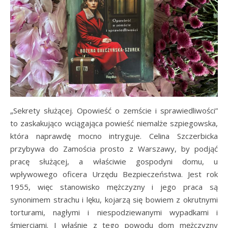
„Sekrety służącej. Opowieść o zemście i sprawiedliwości”
to zaskakująco wciągająca powieść niemalże szpiegowska,
która naprawdę mocno intryguje. Celina Szczerbicka
przybywa do Zamościa prosto z Warszawy, by podjąć
pracę służącej, a właściwie gospodyni domu, u
wpływowego oficera Urzędu Bezpieczeństwa. Jest rok
1955, więc stanowisko mężczyzny i jego praca są
synonimem strachu i lęku, kojarzą się bowiem z okrutnymi
torturami, nagłymi i niespodziewanymi wypadkami i
śmierciami. I właśnie z tego powodu dom mężczyzny