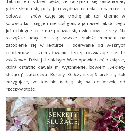
Tak mi ten tydzień pędzi, że zaczynam się zastanawiać,
gdzie składa się petycje o wydłużenie dnia co najmniej o
połowę. I znów czuję się trochę jak ten chomik w
kołowrotku – ciągle mnie coś goni, a ja nawet jak do tego
już dobiegnę, to zaraz pojawią się dwie nowe rzeczy. Na
szczęście udaje mi się zawsze znaleźć moment na
zatopienie się w lekturze i oderwanie od własnych
problemów – zdecydowanie lepiej rozwiązuje się te
książkowe. Dzisiaj chciałabym Wam opowiedzieć o książce,
która ostatnio dawała mi wytchnienie, bowiem „Sekrety
służącej” autorstwa Bożeny Gałczyńskiej-Szurek są tak
intrygujące, że idealnie nadają się na odskocznię od
rzeczywistości.