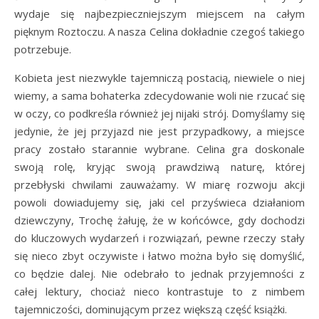
wydaje się najbezpieczniejszym miejscem na całym
pięknym Roztoczu. A nasza Celina dokładnie czegoś takiego
potrzebuje.
Kobieta jest niezwykle tajemniczą postacią, niewiele o niej
wiemy, a sama bohaterka zdecydowanie woli nie rzucać się
w oczy, co podkreśla również jej nijaki strój. Domyślamy się
jedynie, że jej przyjazd nie jest przypadkowy, a miejsce
pracy zostało starannie wybrane. Celina gra doskonale
swoją rolę, kryjąc swoją prawdziwą naturę, której
przebłyski chwilami zauważamy. W miarę rozwoju akcji
powoli dowiadujemy się, jaki cel przyświeca działaniom
dziewczyny, Trochę żałuję, że w końcówce, gdy dochodzi
do kluczowych wydarzeń i rozwiązań, pewne rzeczy stały
się nieco zbyt oczywiste i łatwo można było się domyślić,
co będzie dalej. Nie odebrało to jednak przyjemności z
całej lektury, chociaż nieco kontrastuje to z nimbem
tajemniczości, dominującym przez większą część książki.