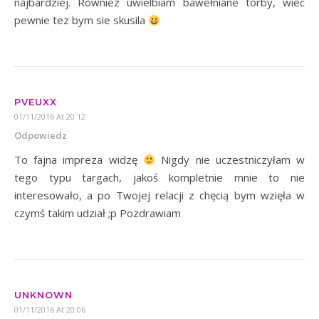
najbardziej. Rowniez uwielbiam bawełniane torby, wiec
pewnie tez bym sie skusila
PVEUXX
01/11/2016 At 20:12
Odpowiedz
To fajna impreza widzę
Nigdy nie uczestniczyłam w
tego typu targach, jakoś kompletnie mnie to nie
interesowało, a po Twojej relacji z chęcią bym wzięła w
czymś takim udział ;p Pozdrawiam
UNKNOWN
01/11/2016 At 20:06