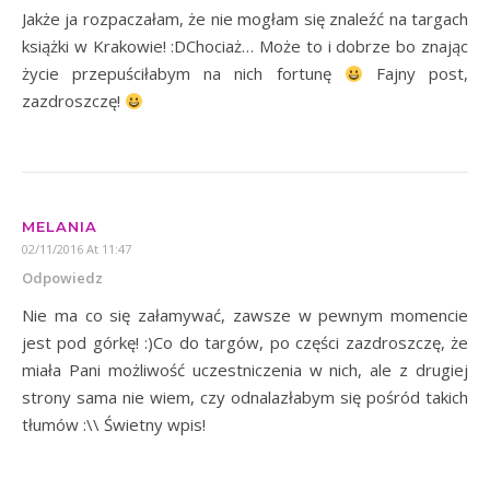
Jakże ja rozpaczałam, że nie mogłam się znaleźć na targach
książki w Krakowie! :DChociaż… Może to i dobrze bo znając
życie przepuściłabym na nich fortunę
Fajny post,
zazdroszczę!
MELANIA
02/11/2016 At 11:47
Odpowiedz
Nie ma co się załamywać, zawsze w pewnym momencie
jest pod górkę! :)Co do targów, po części zazdroszczę, że
miała Pani możliwość uczestniczenia w nich, ale z drugiej
strony sama nie wiem, czy odnalazłabym się pośród takich
tłumów :\\ Świetny wpis!