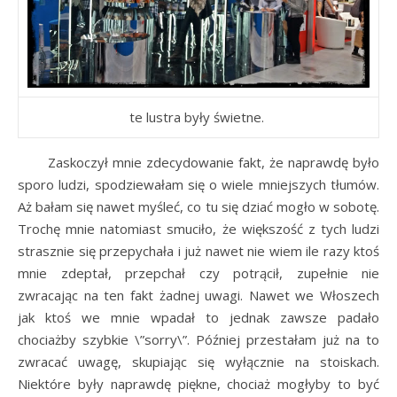
te lustra były świetne.
Zaskoczył mnie zdecydowanie fakt, że naprawdę było
sporo ludzi, spodziewałam się o wiele mniejszych tłumów.
Aż bałam się nawet myśleć, co tu się dziać mogło w sobotę.
Trochę mnie natomiast smuciło, że większość z tych ludzi
strasznie się przepychała i już nawet nie wiem ile razy ktoś
mnie zdeptał, przepchał czy potrącił, zupełnie nie
zwracając na ten fakt żadnej uwagi. Nawet we Włoszech
jak ktoś we mnie wpadał to jednak zawsze padało
chociażby szybkie \”sorry\”. Później przestałam już na to
zwracać uwagę, skupiając się wyłącznie na stoiskach.
Niektóre były naprawdę piękne, chociaż mogłyby to być