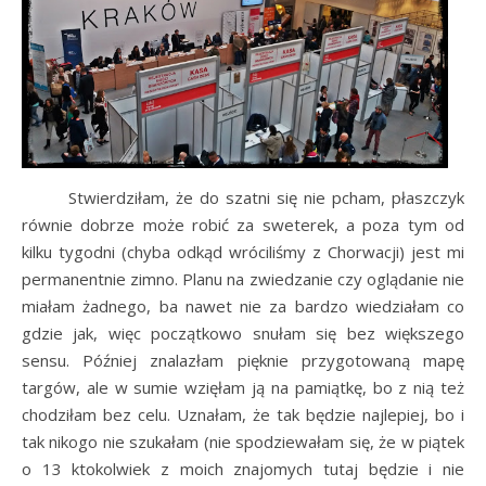
Stwierdziłam, że do szatni się nie pcham, płaszczyk
równie dobrze może robić za sweterek, a poza tym od
kilku tygodni (chyba odkąd wróciliśmy z Chorwacji) jest mi
permanentnie zimno. Planu na zwiedzanie czy oglądanie nie
miałam żadnego, ba nawet nie za bardzo wiedziałam co
gdzie jak, więc początkowo snułam się bez większego
sensu. Później znalazłam pięknie przygotowaną mapę
targów, ale w sumie wzięłam ją na pamiątkę, bo z nią też
chodziłam bez celu. Uznałam, że tak będzie najlepiej, bo i
tak nikogo nie szukałam (nie spodziewałam się, że w piątek
o 13 ktokolwiek z moich znajomych tutaj będzie i nie