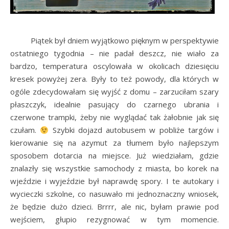
Piątek był dniem wyjątkowo pięknym w perspektywie
ostatniego tygodnia – nie padał deszcz, nie wiało za
bardzo, temperatura oscylowała w okolicach dziesięciu
kresek powyżej zera. Były to też powody, dla których w
ogóle zdecydowałam się wyjść z domu – zarzuciłam szary
płaszczyk, idealnie pasujący do czarnego ubrania i
czerwone trampki, żeby nie wyglądać tak żałobnie jak się
czułam.
Szybki dojazd autobusem w pobliże targów i
kierowanie się na azymut za tłumem było najlepszym
sposobem dotarcia na miejsce. Już wiedziałam, gdzie
znalazły się wszystkie samochody z miasta, bo korek na
wjeździe i wyjeździe był naprawdę spory. I te autokary i
wycieczki szkolne, co nasuwało mi jednoznaczny wniosek,
że będzie dużo dzieci. Brrrr, ale nic, byłam prawie pod
wejściem, głupio rezygnować w tym momencie.