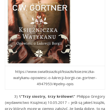
https://www.swiatksiazki.pl/ksiazki/ksiezniczka-
watykanu-opowiesc-o-lukrecji-borgii-cw-gortner-
4947953/#pelny-opis
3)
\”Trzy siostry, trzy królowe\”
Philippa Gregory
(wydawnictwo Książnica) 10.05.2017 – jeśli są jakieś książki,
przy których mogę w ciemno założyć, że będą dobre, to na