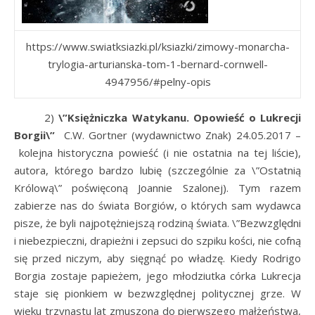
https://www.swiatksiazki.pl/ksiazki/zimowy-monarcha-
trylogia-arturianska-tom-1-bernard-cornwell-
4947956/#pelny-opis
2)
\”Księżniczka Watykanu. Opowieść o Lukrecji
Borgii\”
C.W. Gortner (wydawnictwo Znak) 24.05.2017 –
kolejna historyczna powieść (i nie ostatnia na tej liście),
autora, którego bardzo lubię (szczególnie za \”Ostatnią
Królową\” poświęconą Joannie Szalonej). Tym razem
zabierze nas do świata Borgiów, o których sam wydawca
pisze, że byli najpotężniejszą rodziną świata. \”Bezwzględni
i niebezpieczni, drapieżni i zepsuci do szpiku kości, nie cofną
się przed niczym, aby sięgnąć po władzę. Kiedy Rodrigo
Borgia zostaje papieżem, jego młodziutka córka Lukrecja
staje się pionkiem w bezwzględnej politycznej grze. W
wieku trzynastu lat zmuszona do pierwszego małżeństwa,