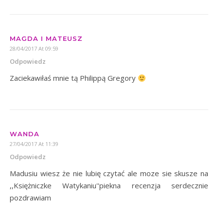
MAGDA I MATEUSZ
28/04/2017 At 09:59
Odpowiedz
Zaciekawiłaś mnie tą Philippą Gregory
WANDA
27/04/2017 At 11:39
Odpowiedz
Madusiu wiesz że nie lubię czytać ale moze sie skusze na
,,Księżniczke Watykaniu''piekna recenzja serdecznie
pozdrawiam