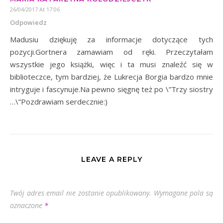
26/04/2017 At 17:06
Odpowiedz
Madusiu dziękuję za informacje dotyczące tych
pozycji.Gortnera zamawiam od ręki. Przeczytałam
wszystkie jego książki, więc i ta musi znaleźć się w
biblioteczce, tym bardziej, że Lukrecja Borgia bardzo mnie
intryguje i fascynuje.Na pewno sięgnę też po \”Trzy siostry
…\”Pozdrawiam serdecznie:)
LEAVE A REPLY
Twój adres email nie zostanie opublikowany.
Wymagane pola są
oznaczone
*