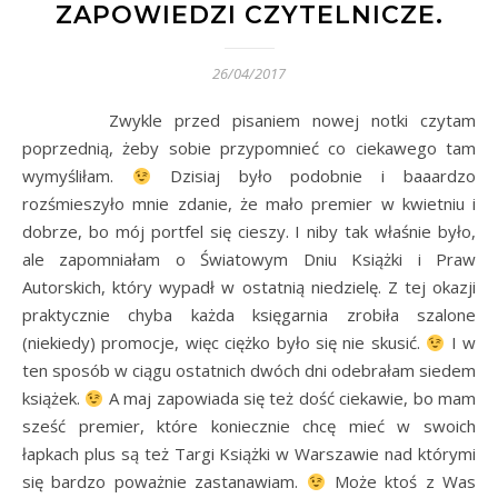
ZAPOWIEDZI CZYTELNICZE.
26/04/2017
Zwykle przed pisaniem nowej notki czytam
poprzednią, żeby sobie przypomnieć co ciekawego tam
wymyśliłam.
Dzisiaj było podobnie i baaardzo
rozśmieszyło mnie zdanie, że mało premier w kwietniu i
dobrze, bo mój portfel się cieszy. I niby tak właśnie było,
ale zapomniałam o Światowym Dniu Książki i Praw
Autorskich, który wypadł w ostatnią niedzielę. Z tej okazji
praktycznie chyba każda księgarnia zrobiła szalone
(niekiedy) promocje, więc ciężko było się nie skusić.
I w
ten sposób w ciągu ostatnich dwóch dni odebrałam siedem
książek.
A maj zapowiada się też dość ciekawie, bo mam
sześć premier, które koniecznie chcę mieć w swoich
łapkach plus są też Targi Książki w Warszawie nad którymi
się bardzo poważnie zastanawiam.
Może ktoś z Was