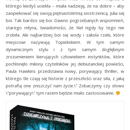
którego kiedyś uciekła – miała nadzieję, że na dobre – aby
zaopiekować się swoją piętnastoletnią siostrzenicą. Julia się
boi. Tak bardzo się boi. Dawno pogrzebanych wspomnień,
starego młyna, świadomości, że Nel nigdy by tego nie
zrobiła. Ale najbardziej boi się wody i zakola rzeki, które
miejscowi nazywają Topieliskiem. W tym samym
dynamicznym stylu i z tym samym dogłębnym
zrozumieniem kierujących człowiekiem instynktów, które
pochłonęło miliony czytelników jej debiutanckiej powieści,
Paula Hawkins przedstawia nowy, porywający thriller, w
którego tle czają się historie z przeszłości oraz siła, z jaką
potrafią one zniszczyć nam życie.\” Zobaczymy czy słowo
\”porywający\” tym razem będzie miało zastosowanie.