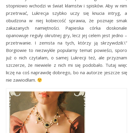
stopniowo wchodzi w świat kłamstw i spisków. Aby w nim
przetrwać, Lukrecja szybko uczy się knucia intryg, a
obudzona w niej kobiecość sprawia, że poznaje smak
zakazanych namiętności. Papieska córka doskonale
opanowuje reguły okrutnej gry, lecz jej celem jest jedno –
przetrwanie. I zemsta na tych, którzy ją skrzywdzili.\”
Borgiowie to niezwykle popularny temat powieści, sporo
już o nich czytałam, o samej Lukrecji też, ale przyznam
szczerze, że niewiele z nich mi się podobało. Tutaj więc
liczę na coś naprawdę dobrego, bo na autorze jeszcze się
nie zawiodłam.