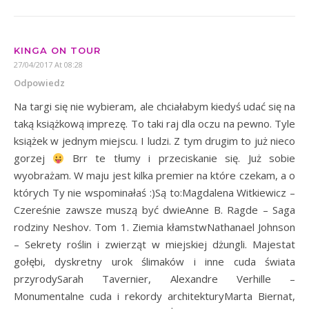
KINGA ON TOUR
27/04/2017 At 08:28
Odpowiedz
Na targi się nie wybieram, ale chciałabym kiedyś udać się na
taką książkową imprezę. To taki raj dla oczu na pewno. Tyle
książek w jednym miejscu. I ludzi. Z tym drugim to już nieco
gorzej
Brr te tłumy i przeciskanie się. Już sobie
wyobrażam. W maju jest kilka premier na które czekam, a o
których Ty nie wspominałaś :)Są to:Magdalena Witkiewicz –
Czereśnie zawsze muszą być dwieAnne B. Ragde – Saga
rodziny Neshov. Tom 1. Ziemia kłamstwNathanael Johnson
– Sekrety roślin i zwierząt w miejskiej dżungli. Majestat
gołębi, dyskretny urok ślimaków i inne cuda świata
przyrodySarah Tavernier, Alexandre Verhille –
Monumentalne cuda i rekordy architekturyMarta Biernat,