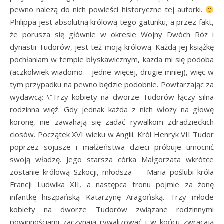
pewno należą do nich powieści historyczne tej autorki.
Philippa jest absolutną królową tego gatunku, a przez fakt,
że porusza się głównie w okresie Wojny Dwóch Róż i
dynastii Tudorów, jest też moją królową. Każdą jej książkę
pochłaniam w tempie błyskawicznym, każda mi się podoba
(aczkolwiek wiadomo – jedne więcej, drugie mniej), więc w
tym przypadku na pewno będzie podobnie. Powtarzając za
wydawcą: \”Trzy kobiety na dworze Tudorów łączy silna
rodzinna więź. Gdy jednak każda z nich włoży na głowę
koronę, nie zawahają się zadać rywalkom zdradzieckich
ciosów. Początek XVI wieku w Anglii. Król Henryk VII Tudor
poprzez sojusze i małżeństwa dzieci próbuje umocnić
swoją władzę. Jego starsza córka Małgorzata wkrótce
zostanie królową Szkocji, młodsza — Maria poślubi króla
Francji Ludwika XII, a następca tronu pojmie za żonę
infantkę hiszpańską Katarzynę Aragońską. Trzy młode
kobiety na dworze Tudorów związane rodzinnymi
powinnościami zaczynają rywalizować i w końcu zwracają