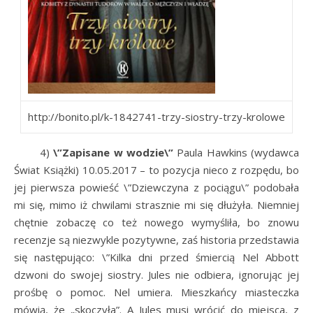
http://bonito.pl/k-1842741-trzy-siostry-trzy-krolowe
4)
\”Zapisane w wodzie\”
Paula Hawkins (wydawca
Świat Książki) 10.05.2017 – to pozycja nieco z rozpędu, bo
jej pierwsza powieść \”Dziewczyna z pociągu\” podobała
mi się, mimo iż chwilami strasznie mi się dłużyła. Niemniej
chętnie zobaczę co też nowego wymyśliła, bo znowu
recenzje są niezwykle pozytywne, zaś historia przedstawia
się następująco: \”Kilka dni przed śmiercią Nel Abbott
dzwoni do swojej siostry. Jules nie odbiera, ignorując jej
prośbę o pomoc. Nel umiera. Mieszkańcy miasteczka
mówią, że „skoczyła”. A Jules musi wrócić do miejsca, z