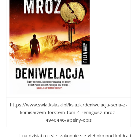
https://www.swiatksiazki.pl/ksiazki/deniwelacja-seria-z-
komisarzem-forstem-tom-4-remigiusz-mroz-
4946446/#pelny-opis
I na dzisiaj to tyle, zakopuję się głęboko pod kołdrą i