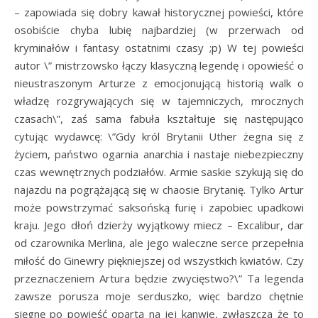
– zapowiada się dobry kawał historycznej powieści, które
osobiście chyba lubię najbardziej (w przerwach od
kryminałów i fantasy ostatnimi czasy ;p) W tej powieści
autor \”
mistrzowsko łączy klasyczną legendę i opowieść o
nieustraszonym Arturze z emocjonującą historią walk o
władzę rozgrywających się w tajemniczych, mrocznych
czasach\”, zaś sama fabuła kształtuje się następująco
cytując wydawcę: \”
Gdy król Brytanii Uther żegna się z
życiem, państwo ogarnia anarchia i nastaje niebezpieczny
czas wewnętrznych podziałów. Armie saskie szykują się do
najazdu na pogrążającą się w chaosie Brytanię. Tylko Artur
może powstrzymać saksońską furię i zapobiec upadkowi
kraju. Jego dłoń dzierży wyjątkowy miecz – Excalibur, dar
od czarownika Merlina, ale jego waleczne serce przepełnia
miłość do Ginewry piękniejszej od wszystkich kwiatów. Czy
przeznaczeniem Artura będzie zwycięstwo?\” Ta legenda
zawsze porusza moje serduszko, więc bardzo chętnie
sięgnę po powieść opartą na jej kanwie, zwłaszcza że to