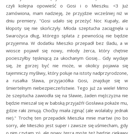
czyli kolejna opowieść o Gosi i o Mieszku. <3 Już
zamówiona, mam nadzieję, że przyjdzie wcześniej niż w
dniu premiery. "Gosi udało się przeżyć Noc Kupały, ale
kłopoty się nie skończyły. Młoda szeptucha zaciągnęła u
Swarożyca dług, którego spłata z pewnością nie będzie
przyjemna. W dodatku Mieszko przepadł bez śladu, a w
wiosce pojawił się nowy, młody żerca, który chętnie
pocieszyłby tęskniącą za ukochanym Gosię… Gdy wydaje
się, że gorzej być nie może, w okolicy pojawia się
tajemniczy myśliwy, który poluje na istoty nadprzyrodzone,
a rusałka Sława, przyjaciółka Gosi, znajduje się w
śmiertelnym niebezpieczeństwie. Tego już za wiele! Mimo
że szeptucha zawiodła się na Sławie, żaden mężczyzna nie
będzie mieszał się w babską przyjaźń! Gosława pokaże mu,
gdzie raki zimują. Choćby miała zginąć (ale wolałaby jednak
nie)." Trochę ten przepadek Mieszka mnie martwi (no bo
sorry, ale Mieszko jest super i zawsze się uśmiecham, gdy
o nim czytam ;p), ale nowy żerca może też będzie ciekawy