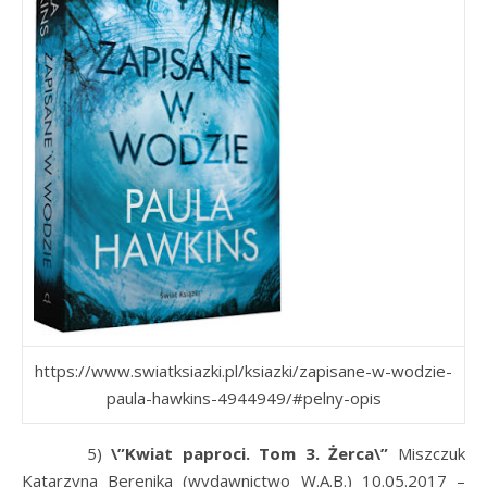
https://www.swiatksiazki.pl/ksiazki/zapisane-w-wodzie-
paula-hawkins-4944949/#pelny-opis
5)
\”Kwiat paproci. Tom 3. Żerca\”
Miszczuk
Katarzyna Berenika (wydawnictwo W.A.B.) 10.05.2017 –