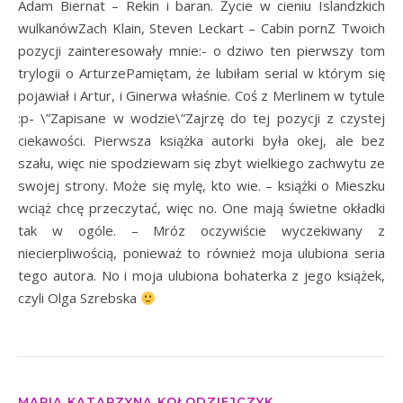
Adam Biernat – Rekin i baran. Życie w cieniu Islandzkich
wulkanówZach Klain, Steven Leckart – Cabin pornZ Twoich
pozycji zainteresowały mnie:- o dziwo ten pierwszy tom
trylogii o ArturzePamiętam, że lubiłam serial w którym się
pojawiał i Artur, i Ginerwa właśnie. Coś z Merlinem w tytule
:p- \”Zapisane w wodzie\”Zajrzę do tej pozycji z czystej
ciekawości. Pierwsza książka autorki była okej, ale bez
szału, więc nie spodziewam się zbyt wielkiego zachwytu ze
swojej strony. Może się mylę, kto wie. – książki o Mieszku
wciąż chcę przeczytać, więc no. One mają świetne okładki
tak w ogóle. – Mróz oczywiście wyczekiwany z
niecierpliwością, ponieważ to również moja ulubiona seria
tego autora. No i moja ulubiona bohaterka z jego książek,
czyli Olga Szrebska
MARIA KATARZYNA KOŁODZIEJCZYK