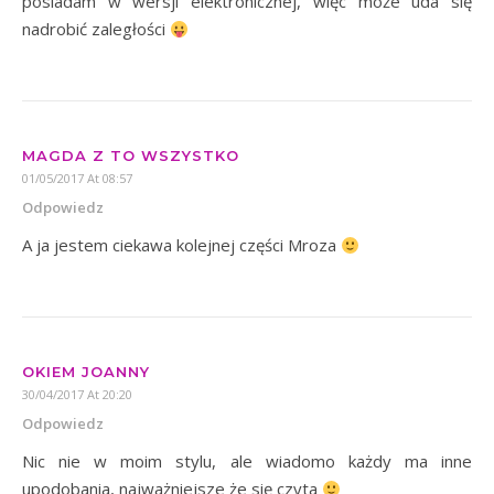
posiadam w wersji elektronicznej, więc może uda się
nadrobić zaległości
MAGDA Z TO WSZYSTKO
01/05/2017 At 08:57
Odpowiedz
A ja jestem ciekawa kolejnej części Mroza
OKIEM JOANNY
30/04/2017 At 20:20
Odpowiedz
Nic nie w moim stylu, ale wiadomo każdy ma inne
upodobania, najważniejsze że się czyta