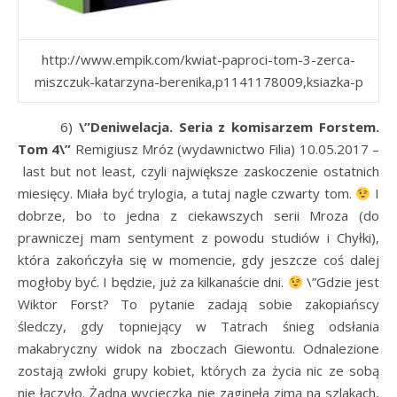
http://www.empik.com/kwiat-paproci-tom-3-zerca-
miszczuk-katarzyna-berenika,p1141178009,ksiazka-p
6)
\”Deniwelacja. Seria z komisarzem Forstem.
Tom 4\”
Remigiusz Mróz (wydawnictwo Filia) 10.05.2017 –
last but not least, czyli największe zaskoczenie ostatnich
miesięcy. Miała być trylogia, a tutaj nagle czwarty tom.
I
dobrze, bo to jedna z ciekawszych serii Mroza (do
prawniczej mam sentyment z powodu studiów i Chyłki),
która zakończyła się w momencie, gdy jeszcze coś dalej
mogłoby być. I będzie, już za kilkanaście dni.
\”Gdzie jest
Wiktor Forst? To pytanie zadają sobie zakopiańscy
śledczy, gdy topniejący w Tatrach śnieg odsłania
makabryczny widok na zboczach Giewontu. Odnalezione
zostają zwłoki grupy kobiet, których za życia nic ze sobą
nie łączyło. Żadna wycieczka nie zaginęła zimą na szlakach,