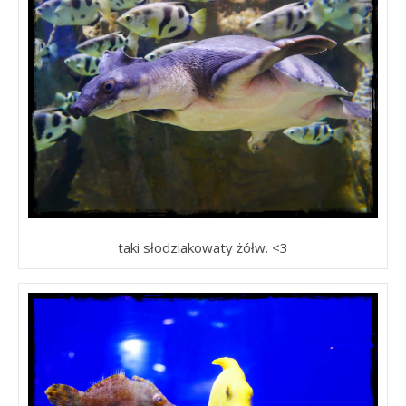
taki słodziakowaty żółw. <3