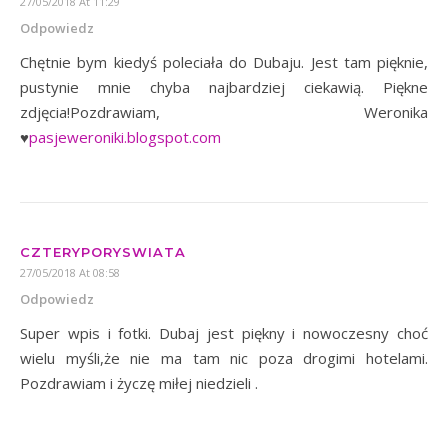
27/05/2018 At 11:29
Odpowiedz
Chętnie bym kiedyś poleciała do Dubaju. Jest tam pięknie,
pustynie mnie chyba najbardziej ciekawią. Piękne
zdjęcia!Pozdrawiam, Weronika
♥
pasjeweroniki.blogspot.com
CZTERYPORYSWIATA
27/05/2018 At 08:58
Odpowiedz
Super wpis i fotki. Dubaj jest piękny i nowoczesny choć
wielu myśli,że nie ma tam nic poza drogimi hotelami.
Pozdrawiam i życzę miłej niedzieli .