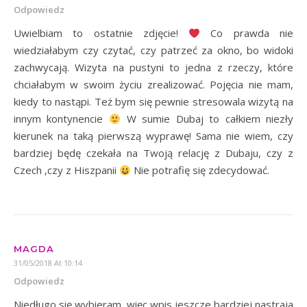
Odpowiedz
Uwielbiam to ostatnie zdjęcie!
Co prawda nie
wiedziałabym czy czytać, czy patrzeć za okno, bo widoki
zachwycają. Wizyta na pustyni to jedna z rzeczy, które
chciałabym w swoim życiu zrealizować. Pojęcia nie mam,
kiedy to nastąpi. Też bym się pewnie stresowala wizytą na
innym kontynencie
W sumie Dubaj to całkiem niezły
kierunek na taką pierwszą wyprawę! Sama nie wiem, czy
bardziej będę czekała na Twoją relację z Dubaju, czy z
Czech ,czy z Hiszpanii
Nie potrafię się zdecydować.
MAGDA
31/05/2018 At 10:14
Odpowiedz
Niedługo się wybieram, więc wpis jeszcze bardziej nastraja