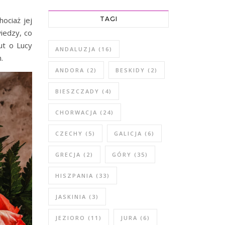
hociaż jej
TAGI
iedzy, co
ut o Lucy
ANDALUZJA
(16)
.
ANDORA
(2)
BESKIDY
(2)
BIESZCZADY
(4)
CHORWACJA
(24)
CZECHY
(5)
GALICJA
(6)
GRECJA
(2)
GÓRY
(35)
HISZPANIA
(33)
JASKINIA
(3)
JEZIORO
(11)
JURA
(6)