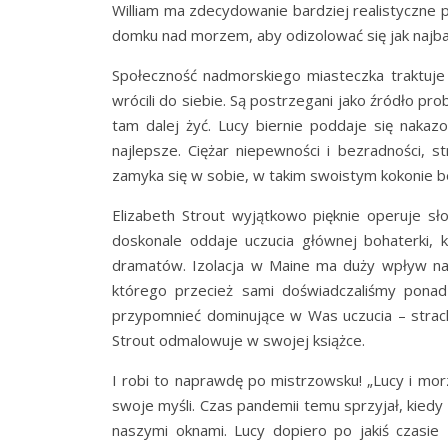
William ma zdecydowanie bardziej realistyczne 
domku nad morzem, aby odizolować się jak najba
Społeczność nadmorskiego miasteczka traktuje 
wrócili do siebie. Są postrzegani jako źródło pro
tam dalej żyć. Lucy biernie poddaje się nakazo
najlepsze. Ciężar niepewności i bezradności, 
zamyka się w sobie, w takim swoistym kokonie be
Elizabeth Strout wyjątkowo pięknie operuje sł
doskonale oddaje uczucia głównej bohaterki, 
dramatów. Izolacja w Maine ma duży wpływ na 
którego przecież sami doświadczaliśmy pona
przypomnieć dominujące w Was uczucia – strach,
Strout odmalowuje w swojej książce.
I robi to naprawdę po mistrzowsku! „Lucy i mor
swoje myśli. Czas pandemii temu sprzyjał, kiedy
naszymi oknami. Lucy dopiero po jakiś czasie 