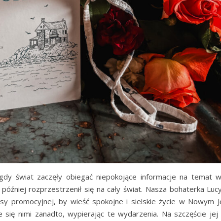
 gdy świat zaczęły obiegać niepokojące informacje na temat 
 później rozprzestrzenił się na cały świat. Nasza bohaterka Luc
asy promocyjnej, by wieść spokojne i sielskie życie w Nowym J
e się nimi zanadto, wypierając te wydarzenia. Na szczęście jej