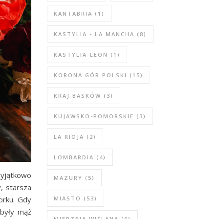
KANTABRIA
(1)
KASTYLIA - LA MANCHA
(8)
KASTYLIA-LEON
(1)
KORONA GÓR POLSKI
(15)
KRAJ BASKÓW
(3)
KUJAWSKO-POMORSKIE
(3)
LA RIOJA
(2)
LOMBARDIA
(4)
wyjątkowo
MAZURY
(5)
y, starsza
orku. Gdy
MIASTO
(53)
 były mąż
MIERZEJA WIŚLANA
(6)