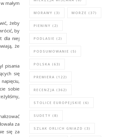
ą w małym
MORAWY
(3)
MORZE
(37)
wić, żeby
PIENINY
(2)
wrócić, by
 dla niej
PODLASIE
(2)
wiają, że
PODSUMOWANIE
(5)
POLSKA
(63)
l pisania
ących się
PREMIERA
(122)
napięciu,
cie sobie
RECENZJA
(362)
eżyliśmy,
STOLICE EUROPEJSKIE
(6)
nalizować
SUDETY
(8)
odowała za
SZLAK ORLICH GNIAZD
(3)
ie się za