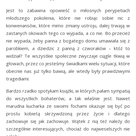
Jest to zabawna opowieść o miłosnych perypetiach
młodszego pokolenia, które nie robiąc sobie nic z
konwenansów, które mimo zmiany ustroju, dalej trwają w
zastanych okowach tego co wypada, a co nie. Bo przecież
nie wypada, żeby panna z bogatego domu umawiała się z
parobkiem, a dziedzic z panną z czworaków – któż to
widział? Te wszystkie społeczne zwyczaje ciągle tkwią w
głowach, przez co jesteśmy świadkami wielu sytuacji, które
obecnie nas już tylko bawią, ale wtedy były prawdziwymi
tragediami.
Bardzo rzadko spotykam książki, w których pałam sympatią
do wszystkich bohaterów, a tak właśnie jest. Nawet
marudna kucharka ze swoimi fochami okazuje się być po
prostu kobietą skrzywdzoną przez życie i dlatego
zachowuje się jak zachowuje. Wątek z nią też należy do
szczególnie interesujących, chociaż do najweselszych nie