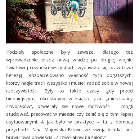
Podziały społeczne były zawsze, dlatego też
wprowadzenie przez nową władzę po drugiej wojnie
światowej równości wszystkich, wydawało się prawdziwą
herezją. Rozparcelowano własność tych bogatszych,
którzy nagle tracili wszystko i musieli radzić sobie w nowej
rzeczywistości. Były to także czasy, gdy przed
biedniejszymi, określanymi w książce jako „mieszkańcy
czworaków”, otwierały się nowe możliwości – mogli
studiować, pracować w mieście czy żenić się z tymi lepiej
usytuowanymi. A jak było w praktyce – tu z pomocą
przychodzi Nina Majewska-Brown ze swoją krótką, acz
brawurową powieścią „Z czworaków na salony”.