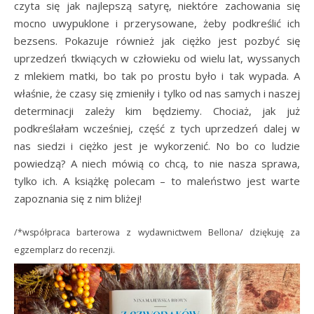
czyta się jak najlepszą satyrę, niektóre zachowania się
mocno uwypuklone i przerysowane, żeby podkreślić ich
bezsens. Pokazuje również jak ciężko jest pozbyć się
uprzedzeń tkwiących w człowieku od wielu lat, wyssanych
z mlekiem matki, bo tak po prostu było i tak wypada. A
właśnie, że czasy się zmieniły i tylko od nas samych i naszej
determinacji zależy kim będziemy. Chociaż, jak już
podkreślałam wcześniej, część z tych uprzedzeń dalej w
nas siedzi i ciężko jest je wykorzenić. No bo co ludzie
powiedzą? A niech mówią co chcą, to nie nasza sprawa,
tylko ich. A książkę polecam – to maleństwo jest warte
zapoznania się z nim bliżej!
/*współpraca barterowa z wydawnictwem Bellona/ dziękuję za
egzemplarz do recenzji.