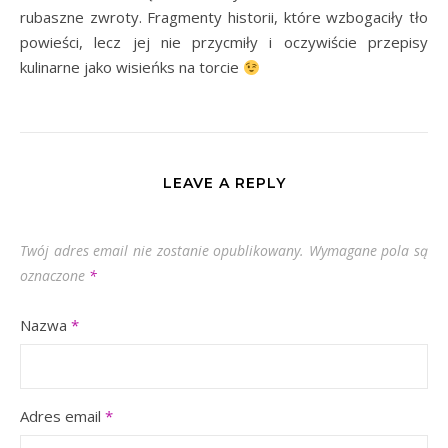
rubaszne zwroty. Fragmenty historii, które wzbogaciły tło
powieści, lecz jej nie przycmiły i oczywiście przepisy
kulinarne jako wisieńks na torcie
LEAVE A REPLY
Twój adres email nie zostanie opublikowany.
Wymagane pola są
oznaczone
*
Nazwa
*
Adres email
*