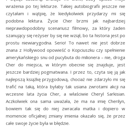
wrażenia po tej lekturze. Takiej autobiografii jeszcze nie
czytałam i wątpię, że kiedykolwiek przydarzy mi się
podobna lektura. Życie Cher brzmi jak najbardziej
nieprawdopodobny scenariusz filmowy, za który żaden
szanujący się reżyser by się nie wziął, bo ta historia jest po
prostu niewiarygodna. Serio! To nawet nie jest dobrze
znana z Hollywood opowieść o Kopciuszku czy spełnienie
amerykańskiego snu od pucybuta do milionera – nie, droga
Cher do miejsca, w którym obecnie się znajduje, jest
jeszcze bardziej pogmatwana. I przez to, czyta się ją jak
najlepszą książkę przygodową, chociaż nie zdarzyło mi się
trafić na taką, która byłaby tak usiana zwrotami akcji na
wczesne lata życia Cher, a właściwie Cheryl Sarkisian.
Aczkolwiek ona sama uważała, że ma na imię Cherilyn,
bowiem tak się do niej zwracała matka i dopiero w
momencie oficjalnej zmiany imienia okazało się, że przez
całe swoje życie była w błędzie.