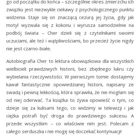
go od początku do końca – szczególnie okres zmierzchu ich
związku jest niezwykle ciekawy z psychologicznego punktu
widzenia. Staje się on znaczącą cezurą jej życia, gdy jak
motyl wyzwala się z kokonu i wyrusza samodzielnie na
podbój świata – Cher dzieli się z czytelnikami swoimi
uczuciami, ale też i wątpliwościami, bo przecież życie nigdy
nie jest czarno-białe.
Autobiografia Cher to lektura obowiązkowa dla wszystkich
wielbicieli prawdziwych historii, bez zbędnego lukru czy
wybielania rzeczywistości. W pierwszym tomie dostajemy
kawał fantastycznie opowiedzianej historii, napisany ze
swadą i pewną lekkością, która sprawiła, że nie mogłam się
od niej oderwać. Ta książka to żywa opowieść o tym, co
dzieje się za kulisami tego, co widzimy w telewizji i jak
ciężka potrafi być droga do prawdziwego sukcesu. A
przede wszystkim – co właściwie nim jest. Polecam z
całego serduszka i nie mogę się doczekać kontynuacji!