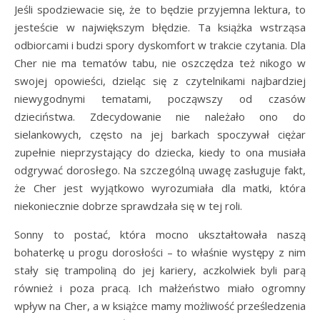
Jeśli spodziewacie się, że to będzie przyjemna lektura, to
jesteście w największym błędzie. Ta książka wstrząsa
odbiorcami i budzi spory dyskomfort w trakcie czytania. Dla
Cher nie ma tematów tabu, nie oszczędza też nikogo w
swojej opowieści, dzieląc się z czytelnikami najbardziej
niewygodnymi tematami, począwszy od czasów
dzieciństwa. Zdecydowanie nie należało ono do
sielankowych, często na jej barkach spoczywał ciężar
zupełnie nieprzystający do dziecka, kiedy to ona musiała
odgrywać dorosłego. Na szczególną uwagę zasługuje fakt,
że Cher jest wyjątkowo wyrozumiała dla matki, która
niekoniecznie dobrze sprawdzała się w tej roli.
Sonny to postać, która mocno ukształtowała naszą
bohaterkę u progu dorosłości – to właśnie występy z nim
stały się trampoliną do jej kariery, aczkolwiek byli parą
również i poza pracą. Ich małżeństwo miało ogromny
wpływ na Cher, a w książce mamy możliwość prześledzenia