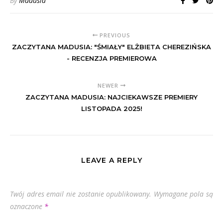
By
Madusia
PREVIOUS
ZACZYTANA MADUSIA: "ŚMIAŁY" ELŻBIETA CHEREZIŃSKA
- RECENZJA PREMIEROWA
NEWER
ZACZYTANA MADUSIA: NAJCIEKAWSZE PREMIERY
LISTOPADA 2025!
LEAVE A REPLY
Twój adres email nie zostanie opublikowany.
Wymagane pola są
oznaczone
*