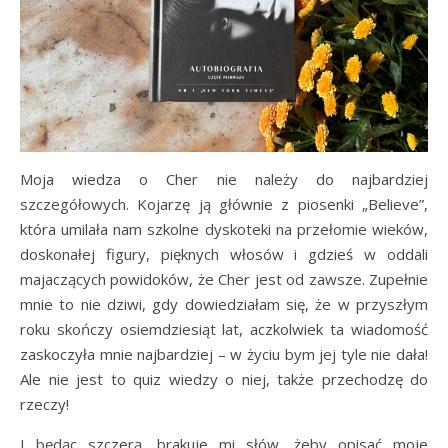
Moja wiedza o Cher nie należy do najbardziej
szczegółowych. Kojarzę ją głównie z piosenki „Believe”,
która umilała nam szkolne dyskoteki na przełomie wieków,
doskonałej figury, pięknych włosów i gdzieś w oddali
majaczących powidoków, że Cher jest od zawsze. Zupełnie
mnie to nie dziwi, gdy dowiedziałam się, że w przyszłym
roku skończy osiemdziesiąt lat, aczkolwiek ta wiadomość
zaskoczyła mnie najbardziej – w życiu bym jej tyle nie dała!
Ale nie jest to quiz wiedzy o niej, także przechodzę do
rzeczy!
I będąc szczerą, brakuje mi słów, żeby opisać moje