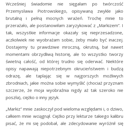
Wcześniej świadomie nie sięgałam po twórczość
Przemysława Piotrowskiego, opisywaną zwykle jako
brutalną i pełną mocnych wrażeń. Trochę mnie to
przerażało, ale postanowiłam zaryzykować z „Markizem”. I
tak, wszystkie informacje okazały się nieprzesadzone,
aczkolwiek nie wyobrażam sobie, żeby miało być inaczej.
Dostajemy tu prawdziwe mroczną, okrutną, ba! nawet
momentami obrzydliwą historię, ale to wszystko tworzy
świetną całość, od której trudno się oderwać. Niektóre
opisy napawają niepotrzebnym okrucieństwem i budzą
odrazę, ale taplając się w najgorszych możliwych
zbrodniach, jakie można sobie wymyślić (chociaż przyznam
szczerze, że moja wyobraźnia nigdy aż tak szeroko nie
poszła), ciężko o inny język.
„Markiz” mnie zaskoczył pod wieloma względami i, o dziwo,
całkiem mnie wciągnął. Ciężko przy lekturze takiego kalibru
pisać, że mi się podobał, ale zdecydowanie wyróżnił się