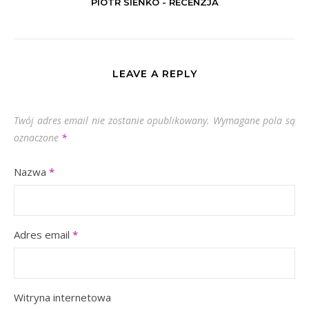
PIOTR SIEŃKO - RECENZJA
LEAVE A REPLY
Twój adres email nie zostanie opublikowany.
Wymagane pola są
oznaczone
*
Nazwa
*
Adres email
*
Witryna internetowa