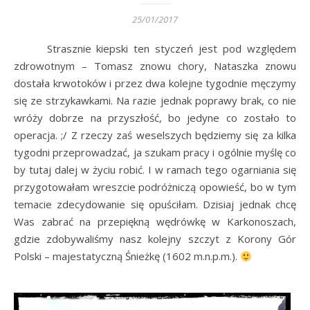
25/01/2017
Strasznie kiepski ten styczeń jest pod względem
zdrowotnym – Tomasz znowu chory, Nataszka znowu
dostała krwotoków i przez dwa kolejne tygodnie męczymy
się ze strzykawkami. Na razie jednak poprawy brak, co nie
wróży dobrze na przyszłość, bo jedyne co zostało to
operacja. ;/ Z rzeczy zaś weselszych będziemy się za kilka
tygodni przeprowadzać, ja szukam pracy i ogólnie myślę co
by tutaj dalej w życiu robić. I w ramach tego ogarniania się
przygotowałam wreszcie podróżniczą opowieść, bo w tym
temacie zdecydowanie się opuściłam. Dzisiaj jednak chcę
Was zabrać na przepiękną wędrówkę w Karkonoszach,
gdzie zdobywaliśmy nasz kolejny szczyt z Korony Gór
Polski – majestatyczną Śnieżkę (1602 m.n.p.m.).