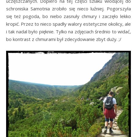
uczęszczanych. Dopiero na tej części szlaku wiodącej do
schroniska Samotnia zrobiło się nieco luźniej. Pogorszyła
się też pogoda, bo niebo zasnuły chmury i zaczęło lekko
kropić. Przez to nieco spadły walory estetyczne okolicy, ale
i tak nadal było pięknie. Tylko na zdjęciach średnio to widać,
bo kontrast z chmurami był zdecydowanie zbyt duży. ;/