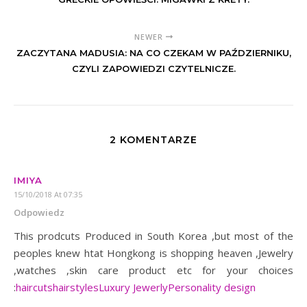
NEWER
ZACZYTANA MADUSIA: NA CO CZEKAM W PAŹDZIERNIKU,
CZYLI ZAPOWIEDZI CZYTELNICZE.
2 KOMENTARZE
IMIYA
15/10/2018 At 07:35
Odpowiedz
This prodcuts Produced in South Korea ,but most of the
peoples knew htat Hongkong is shopping heaven ,Jewelry
,watches ,skin care product etc for your choices
:
haircuts
hairstyles
Luxury Jewerly
Personality design