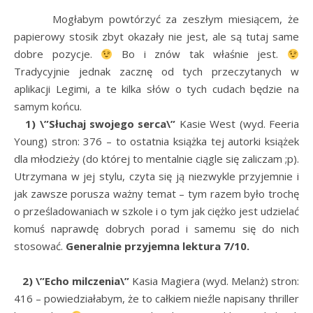
Mogłabym powtórzyć za zeszłym miesiącem, że
papierowy stosik zbyt okazały nie jest, ale są tutaj same
dobre pozycje.
Bo i znów tak właśnie jest.
Tradycyjnie jednak zacznę od tych przeczytanych w
aplikacji Legimi, a te kilka słów o tych cudach będzie na
samym końcu.
1) \”Słuchaj swojego serca\”
Kasie West (wyd. Feeria
Young) stron: 376 – to ostatnia książka tej autorki książek
dla młodzieży (do której to mentalnie ciągle się zaliczam ;p).
Utrzymana w jej stylu, czyta się ją niezwykle przyjemnie i
jak zawsze porusza ważny temat – tym razem było trochę
o prześladowaniach w szkole i o tym jak ciężko jest udzielać
komuś naprawdę dobrych porad i samemu się do nich
stosować.
Generalnie przyjemna lektura 7/10.
2) \”Echo milczenia\”
Kasia Magiera (wyd. Melanż) stron:
416 – powiedziałabym, że to całkiem nieźle napisany thriller