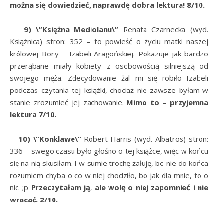
można się dowiedzieć, naprawdę dobra lektura! 8/10.
9) \”Księżna Mediolanu\”
Renata Czarnecka (wyd.
Książnica) stron: 352 – to powieść o życiu matki naszej
królowej Bony – Izabeli Aragońskiej. Pokazuje jak bardzo
przerąbane miały kobiety z osobowością silniejszą od
swojego męża. Zdecydowanie żal mi się robiło Izabeli
podczas czytania tej książki, chociaż nie zawsze byłam w
stanie zrozumieć jej zachowanie.
Mimo to – przyjemna
lektura 7/10.
10) \”Konklawe\”
Robert Harris (wyd. Albatros) stron:
336 – swego czasu było głośno o tej książce, więc w końcu
się na nią skusiłam. I w sumie trochę żałuję, bo nie do końca
rozumiem chyba o co w niej chodziło, bo jak dla mnie, to o
nic. ;p
Przeczytałam ją, ale wolę o niej zapomnieć i nie
wracać. 2/10.