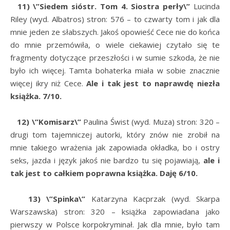
11) \”Siedem sióstr. Tom 4. Siostra perły\”
Lucinda
Riley (wyd. Albatros) stron: 576 – to czwarty tom i jak dla
mnie jeden ze słabszych. Jakoś opowieść Cece nie do końca
do mnie przemówiła, o wiele ciekawiej czytało się te
fragmenty dotyczące przeszłości i w sumie szkoda, że nie
było ich więcej. Tamta bohaterka miała w sobie znacznie
więcej ikry niż Cece.
Ale i tak jest to naprawdę niezła
książka. 7/10.
12) \”Komisarz\”
Paulina Świst (wyd. Muza) stron: 320 –
drugi tom tajemniczej autorki, który znów nie zrobił na
mnie takiego wrażenia jak zapowiada okładka, bo i ostry
seks, jazda i język jakoś nie bardzo tu się pojawiają,
ale i
tak jest to całkiem poprawna książka. Daję 6/10.
13) \”Spinka\”
Katarzyna Kacprzak (wyd. Skarpa
Warszawska) stron: 320 – książka zapowiadana jako
pierwszy w Polsce korpokryminał. Jak dla mnie, było tam