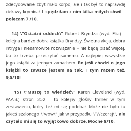
zdecydowanie zbyt mało korpo, ale i tak był to naprawdę
ciekawy kryminał.
I spędziłam z nim kilka miłych chwil –
polecam 7./10.
14) \”Ostatni oddech\”
Robert Bryndza (wyd. Filia) –
kolejna bardzo dobra książka Bryndzy. Świetna akcja, dobra
intryga i niesamowite rozwiązanie – nie będę pisać więcej,
bo to trzeba przeczytać samemu. A najlepiej wszystkie
jego książki za jednym zamachem.
Bo jeśli chodzi o jego
książki to zawsze jestem na tak. I tym razem też.
9,5/10!
15) \”Muszę to wiedzieć\”
Karen Cleveland (wyd.
W.A.B.) stron: 352 – to kolejny głośny thriller w tym
zestawieniu, który też mi się podobał. Może nie było tu
jakieś szalonego \”wow\” jak w przypadku \”Wczoraj\”,
ale
czytało mi się to wyjątkowo dobrze. Mocne 8/10.