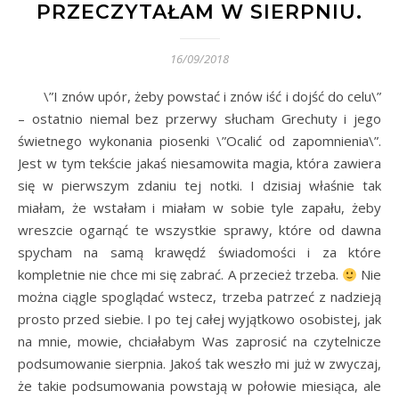
PRZECZYTAŁAM W SIERPNIU.
16/09/2018
\”I znów upór, żeby powstać i znów iść i dojść do celu\”
– ostatnio niemal bez przerwy słucham Grechuty i jego
świetnego wykonania piosenki \”Ocalić od zapomnienia\”.
Jest w tym tekście jakaś niesamowita magia, która zawiera
się w pierwszym zdaniu tej notki. I dzisiaj właśnie tak
miałam, że wstałam i miałam w sobie tyle zapału, żeby
wreszcie ogarnąć te wszystkie sprawy, które od dawna
spycham na samą krawędź świadomości i za które
kompletnie nie chce mi się zabrać. A przecież trzeba.
Nie
można ciągle spoglądać wstecz, trzeba patrzeć z nadzieją
prosto przed siebie. I po tej całej wyjątkowo osobistej, jak
na mnie, mowie, chciałabym Was zaprosić na czytelnicze
podsumowanie sierpnia. Jakoś tak weszło mi już w zwyczaj,
że takie podsumowania powstają w połowie miesiąca, ale