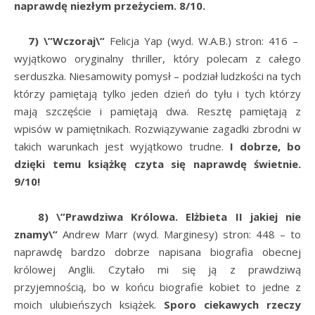
naprawdę niezłym przeżyciem. 8/10.
7) \”Wczoraj\”
Felicja Yap (wyd. W.A.B.) stron: 416 –
wyjątkowo oryginalny thriller, który polecam z całego
serduszka. Niesamowity pomysł – podział ludzkości na tych
którzy pamiętają tylko jeden dzień do tyłu i tych którzy
mają szczęście i pamiętają dwa. Resztę pamiętają z
wpisów w pamiętnikach. Rozwiązywanie zagadki zbrodni w
takich warunkach jest wyjątkowo trudne.
I dobrze, bo
dzięki temu książkę czyta się naprawdę świetnie.
9/10!
8) \”Prawdziwa Królowa. Elżbieta II jakiej nie
znamy\”
Andrew Marr (wyd. Marginesy) stron: 448 – to
naprawdę bardzo dobrze napisana biografia obecnej
królowej Anglii. Czytało mi się ją z prawdziwą
przyjemnością, bo w końcu biografie kobiet to jedne z
moich ulubieńszych książek.
Sporo ciekawych rzeczy