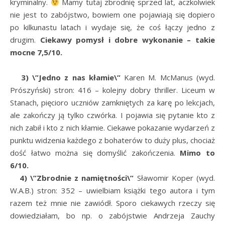
kryminalny.
Mamy tutaj zbrodnię sprzed lat, aczkolwiek
nie jest to zabójstwo, bowiem one pojawiają się dopiero
po kilkunastu latach i wydaje się, że coś łączy jedno z
drugim.
Ciekawy pomysł i dobre wykonanie – takie
mocne 7,5/10.
3) \”Jedno z nas kłamie\”
Karen M. McManus (wyd.
Prószyński) stron: 416 – kolejny dobry thriller. Liceum w
Stanach, pięcioro uczniów zamkniętych za karę po lekcjach,
ale zakończy ją tylko czwórka. I pojawia się pytanie kto z
nich zabił i kto z nich kłamie. Ciekawe pokazanie wydarzeń z
punktu widzenia każdego z bohaterów to duży plus, chociaż
dość łatwo można się domyślić zakończenia.
Mimo to
6/10.
4) \”Zbrodnie z namiętności\”
Sławomir Koper (wyd.
W.A.B.) stron: 352 – uwielbiam książki tego autora i tym
razem też mnie nie zawiódł. Sporo ciekawych rzeczy się
dowiedziałam, bo np. o zabójstwie Andrzeja Zauchy