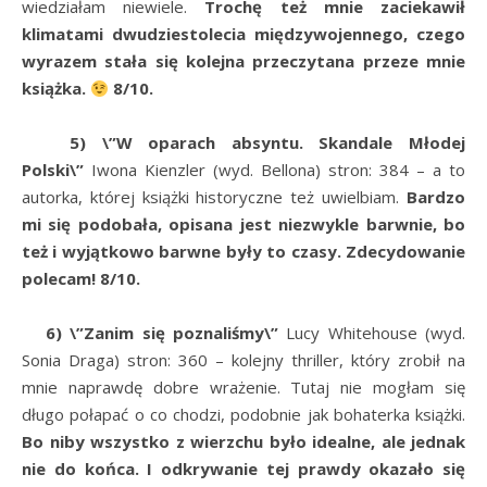
wiedziałam niewiele.
Trochę też mnie zaciekawił
klimatami dwudziestolecia międzywojennego, czego
wyrazem stała się kolejna przeczytana przeze mnie
książka.
8/10.
5) \”W oparach absyntu. Skandale Młodej
Polski\”
Iwona Kienzler (wyd. Bellona) stron: 384 – a to
autorka, której książki historyczne też uwielbiam.
Bardzo
mi się podobała, opisana jest niezwykle barwnie, bo
też i wyjątkowo barwne były to czasy. Zdecydowanie
polecam! 8/10.
6) \”Zanim się poznaliśmy\”
Lucy Whitehouse (wyd.
Sonia Draga) stron: 360 – kolejny thriller, który zrobił na
mnie naprawdę dobre wrażenie. Tutaj nie mogłam się
długo połapać o co chodzi, podobnie jak bohaterka książki.
Bo niby wszystko z wierzchu było idealne, ale jednak
nie do końca. I odkrywanie tej prawdy okazało się