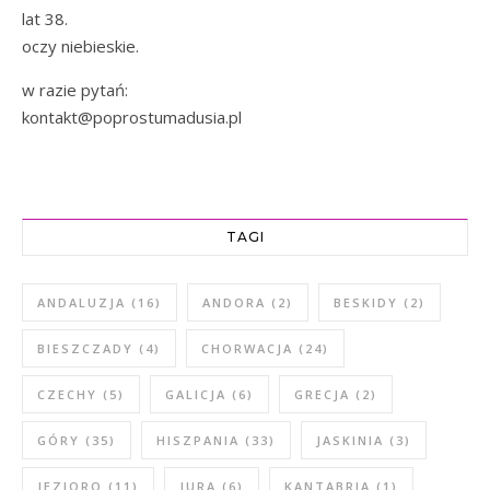
lat 38.
oczy niebieskie.
w razie pytań:
kontakt@poprostumadusia.pl
TAGI
ANDALUZJA
(16)
ANDORA
(2)
BESKIDY
(2)
BIESZCZADY
(4)
CHORWACJA
(24)
CZECHY
(5)
GALICJA
(6)
GRECJA
(2)
GÓRY
(35)
HISZPANIA
(33)
JASKINIA
(3)
JEZIORO
(11)
JURA
(6)
KANTABRIA
(1)