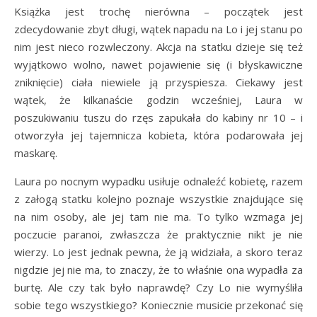
Książka jest trochę nierówna – początek jest
zdecydowanie zbyt długi, wątek napadu na Lo i jej stanu po
nim jest nieco rozwleczony. Akcja na statku dzieje się też
wyjątkowo wolno, nawet pojawienie się (i błyskawiczne
zniknięcie) ciała niewiele ją przyspiesza. Ciekawy jest
wątek, że kilkanaście godzin wcześniej, Laura w
poszukiwaniu tuszu do rzęs zapukała do kabiny nr 10 – i
otworzyła jej tajemnicza kobieta, która podarowała jej
maskarę.
Laura po nocnym wypadku usiłuje odnaleźć kobietę, razem
z załogą statku kolejno poznaje wszystkie znajdujące się
na nim osoby, ale jej tam nie ma. To tylko wzmaga jej
poczucie paranoi, zwłaszcza że praktycznie nikt je nie
wierzy. Lo jest jednak pewna, że ją widziała, a skoro teraz
nigdzie jej nie ma, to znaczy, że to właśnie ona wypadła za
burtę. Ale czy tak było naprawdę? Czy Lo nie wymyśliła
sobie tego wszystkiego? Koniecznie musicie przekonać się