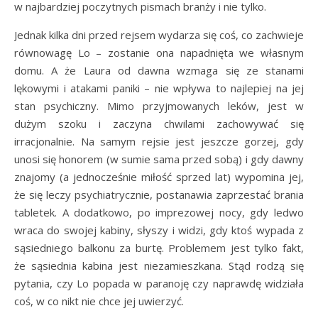
w najbardziej poczytnych pismach branży i nie tylko.
Jednak kilka dni przed rejsem wydarza się coś, co zachwieje
równowagę Lo – zostanie ona napadnięta we własnym
domu. A że Laura od dawna wzmaga się ze stanami
lękowymi i atakami paniki – nie wpływa to najlepiej na jej
stan psychiczny. Mimo przyjmowanych leków, jest w
dużym szoku i zaczyna chwilami zachowywać się
irracjonalnie. Na samym rejsie jest jeszcze gorzej, gdy
unosi się honorem (w sumie sama przed sobą) i gdy dawny
znajomy (a jednocześnie miłość sprzed lat) wypomina jej,
że się leczy psychiatrycznie, postanawia zaprzestać brania
tabletek. A dodatkowo, po imprezowej nocy, gdy ledwo
wraca do swojej kabiny, słyszy i widzi, gdy ktoś wypada z
sąsiedniego balkonu za burtę. Problemem jest tylko fakt,
że sąsiednia kabina jest niezamieszkana. Stąd rodzą się
pytania, czy Lo popada w paranoję czy naprawdę widziała
coś, w co nikt nie chce jej uwierzyć.