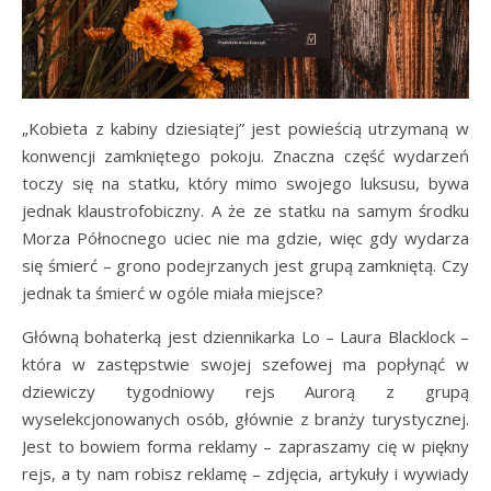
„Kobieta z kabiny dziesiątej” jest powieścią utrzymaną w
konwencji zamkniętego pokoju. Znaczna część wydarzeń
toczy się na statku, który mimo swojego luksusu, bywa
jednak klaustrofobiczny. A że ze statku na samym środku
Morza Północnego uciec nie ma gdzie, więc gdy wydarza
się śmierć – grono podejrzanych jest grupą zamkniętą. Czy
jednak ta śmierć w ogóle miała miejsce?
Główną bohaterką jest dziennikarka Lo – Laura Blacklock –
która w zastępstwie swojej szefowej ma popłynąć w
dziewiczy tygodniowy rejs Aurorą z grupą
wyselekcjonowanych osób, głównie z branży turystycznej.
Jest to bowiem forma reklamy – zapraszamy cię w piękny
rejs, a ty nam robisz reklamę – zdjęcia, artykuły i wywiady