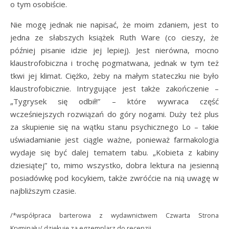
o tym osobiście.
Nie mogę jednak nie napisać, że moim zdaniem, jest to
jedna ze słabszych książek Ruth Ware (co cieszy, że
później pisanie idzie jej lepiej). Jest nierówna, mocno
klaustrofobiczna i trochę pogmatwana, jednak w tym też
tkwi jej klimat. Ciężko, żeby na małym stateczku nie było
klaustrofobicznie. Intrygujące jest także zakończenie –
„Tygrysek się odbił!” – które wywraca część
wcześniejszych rozwiązań do góry nogami. Duży też plus
za skupienie się na wątku stanu psychicznego Lo – takie
uświadamianie jest ciągle ważne, ponieważ farmakologia
wydaje się być dalej tematem tabu. „Kobieta z kabiny
dziesiątej” to, mimo wszystko, dobra lektura na jesienną
posiadówkę pod kocykiem, także zwróćcie na nią uwagę w
najbliższym czasie.
/*współpraca barterowa z wydawnictwem Czwarta Strona
Kryminału/ dziękuję za egzemplarz do recenzji.