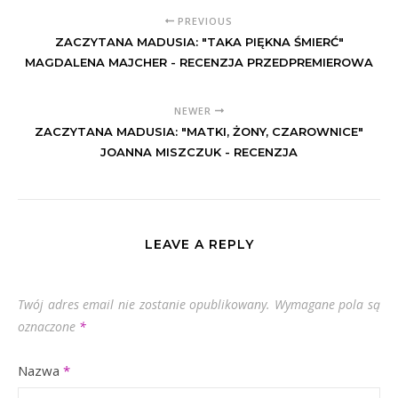
PREVIOUS
ZACZYTANA MADUSIA: "TAKA PIĘKNA ŚMIERĆ"
MAGDALENA MAJCHER - RECENZJA PRZEDPREMIEROWA
NEWER
ZACZYTANA MADUSIA: "MATKI, ŻONY, CZAROWNICE"
JOANNA MISZCZUK - RECENZJA
LEAVE A REPLY
Twój adres email nie zostanie opublikowany.
Wymagane pola są
oznaczone
*
Nazwa
*