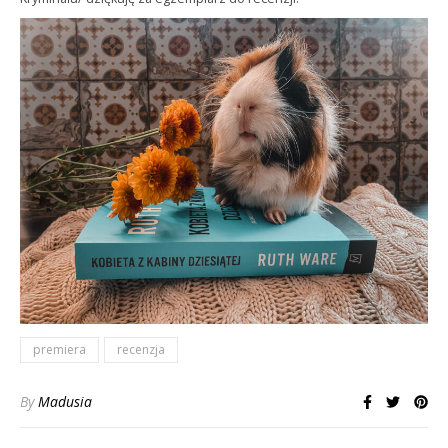
premiera
recenzja
By
Madusia