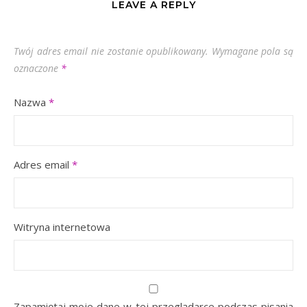
LEAVE A REPLY
Twój adres email nie zostanie opublikowany.
Wymagane pola są
oznaczone
*
Nazwa
*
Adres email
*
Witryna internetowa
Zapamiętaj moje dane w tej przeglądarce podczas pisania