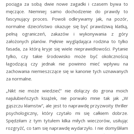
pociąga za sobą dwie nowe zagadki i czasem bywa to
męczące. Niemniej samo dochodzenie do prawdy to
fascynujący proces. Powoli odkrywamy jak, na pozór,
normalne dzieciństwo okazuje się być prawdziwą klatką,
pełną ograniczeń, zakazów i wykonywania z góry
założonych planów. Pięknie wyglądająca rodzina to tylko
fasada, za którą kryje się wiele nieprawidłowości. Pytanie
tylko, czy takie środowisko może być okolicznością
łagodzącą czy jednak nie powinno mieć wpływu na
zachowania niemieszczące się w kanonie tych uznawanych
za normalne.
„Nikt nie może wiedzieć” nie dołączy do grona moich
najulubieńszych książek, nie porwało mnie tak jak „W
gąszczu kłamstw”, ale jest to naprawdę przyzwoity thriller
psychologiczny, który czytało mi się całkiem dobrze.
Spędziłam z tym tytułem kilka miłych wieczorów, usiłując
rozgryźć, co tam się naprawdę wydarzyło. I nie domyśliłam