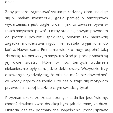
c’nie?
Żeby jeszcze zagmatwać sytuację, rodzinny dom znajduje
się w małym miasteczku, gdzie pamięć o tamtejszych
wydarzeniach jest ciągle trwa. I jak to zawsze bywa w
takich miejscach, powrót Emmy staje się nowym powodem
do plotek i powrotu spekulacji, bowiem tak naprawdę
zagadka morderstwa nigdy nie została wyjaśniona do
końca. Nawet sama Emma nie wie, kto mógł popełnić taką
zbrodnię. Na pierwszym miejscu wśród jej podejrzanych są
jej dwie siostry, które w noc tamtych wydarzeń
niekoniecznie były tam, gdzie deklarowały. Wszystkie trzy
dziewczęta zgadzały się, że nikt nie może się dowiedzieć,
co wtedy naprawdę robiły. I to hasło staje się motywem
przewodnim całej książki, o czym świadczy tytuł.
Przyznam szczerze, że sam pomysł na thriller jest świetny,
chociaż chwilami zwrotów akcji było, jak dla mnie, za dużo.
Historia jest tak pogmatwana, wyjaśnienie jednej sprawy