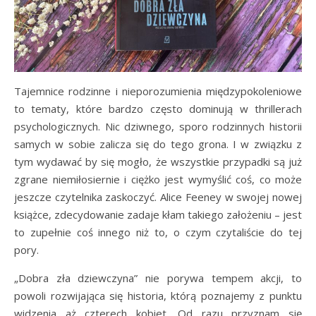
Tajemnice rodzinne i nieporozumienia międzypokoleniowe
to tematy, które bardzo często dominują w thrillerach
psychologicznych. Nic dziwnego, sporo rodzinnych historii
samych w sobie zalicza się do tego grona. I w związku z
tym wydawać by się mogło, że wszystkie przypadki są już
zgrane niemiłosiernie i ciężko jest wymyślić coś, co może
jeszcze czytelnika zaskoczyć. Alice Feeney w swojej nowej
książce, zdecydowanie zadaje kłam takiego założeniu – jest
to zupełnie coś innego niż to, o czym czytaliście do tej
pory.
„Dobra zła dziewczyna” nie porywa tempem akcji, to
powoli rozwijająca się historia, którą poznajemy z punktu
widzenia aż czterech kobiet. Od razu przyznam się