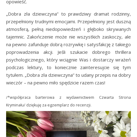
opowieść.
„Dobra zła dziewczyna” to prawdziwy dramat rodzinny,
przepełniony trudnymi emocjami. Przepełniony jest duszną
atmosferą, pełną niedopowiedzeń i głęboko skrywanych
tajemnic. Zakończenie może nie wszystkich zaskoczy, ale
na pewno zafunduje dobrą rozrywkę i satysfakcję z takiego
poprowadzenia akcji. Jeśli szukacie dobrego thrillera
psychologicznego, który wciągnie Was i dostarczy wrażeń
podczas lektury, to koniecznie zainteresujcie się tym
tytułem. „Dobra zła dziewczyna” to udany przepis na dobry
wieczór – na pewno miło spędzicie razem czas!
/*współpraca barterowa z wydawnictwem Czwarta Strona
Kryminału/ dziękuję za egzemplarz do recenzji.