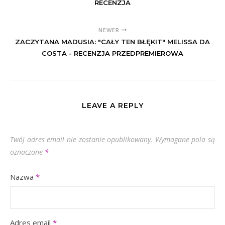
RECENZJA
NEWER
ZACZYTANA MADUSIA: "CAŁY TEN BŁĘKIT" MELISSA DA
COSTA - RECENZJA PRZEDPREMIEROWA
LEAVE A REPLY
Twój adres email nie zostanie opublikowany.
Wymagane pola są
oznaczone
*
Nazwa
*
Adres email
*