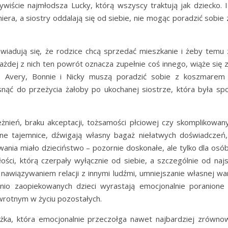
zywiście najmłodsza Lucky, którą wszyscy traktują jak dziecko. 
iera, a siostry oddalają się od siebie, nie mogąc poradzić sobie
dowiadują się, że rodzice chcą sprzedać mieszkanie i żeby temu 
żdej z nich ten powrót oznacza zupełnie coś innego, wiąże się z
i. Avery, Bonnie i Nicky muszą poradzić sobie z koszmare
snąć do przeżycia żałoby po ukochanej siostrze, która była sp
żnień, braku akceptacji, tożsamości płciowej czy skomplikowanyc
ne tajemnice, dźwigają własny bagaż niełatwych doświadczeń,
nia miało dzieciństwo – pozornie doskonałe, ale tylko dla osób 
ści, którą czerpały wyłącznie od siebie, a szczególnie od najs
 nawiązywaniem relacji z innymi ludźmi, umniejszanie własnej wa
dnio zaopiekowanych dzieci wyrastają emocjonalnie poranione 
zwrotnym w życiu pozostałych.
książka, która emocjonalnie przeczołga nawet najbardziej zrówn