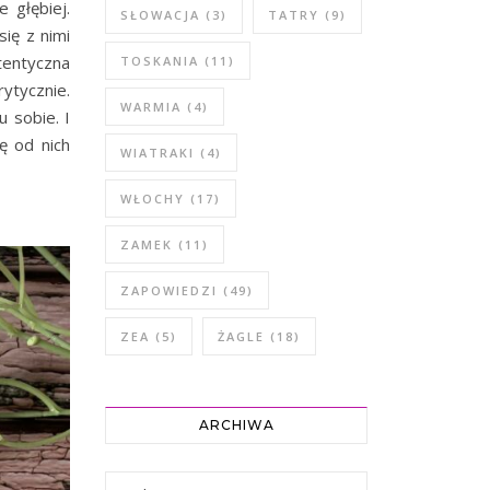
 głębiej.
SŁOWACJA
(3)
TATRY
(9)
ię z nimi
utentyczna
TOSKANIA
(11)
rytycznie.
WARMIA
(4)
 sobie. I
ę od nich
WIATRAKI
(4)
WŁOCHY
(17)
ZAMEK
(11)
ZAPOWIEDZI
(49)
ZEA
(5)
ŻAGLE
(18)
ARCHIWA
Archiwa