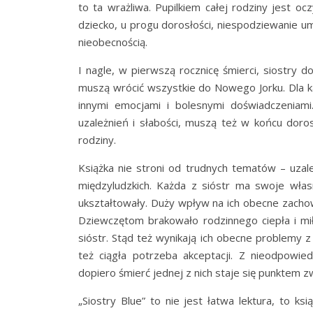
to ta wrażliwa. Pupilkiem całej rodziny jest oc
dziecko, u progu dorosłości, niespodziewanie um
nieobecnością.
I nagle, w pierwszą rocznicę śmierci, siostry 
muszą wrócić wszystkie do Nowego Jorku. Dla ka
innymi emocjami i bolesnymi doświadczeniam
uzależnień i słabości, muszą też w końcu doro
rodziny.
Książka nie stroni od trudnych tematów – uzale
międzyludzkich. Każda z sióstr ma swoje włas
ukształtowały. Duży wpływ na ich obecne zachowa
Dziewczętom brakowało rodzinnego ciepła i miło
sióstr. Stąd też wynikają ich obecne problemy z
też ciągła potrzeba akceptacji. Z nieodpowie
dopiero śmierć jednej z nich staje się punktem 
„Siostry Blue” to nie jest łatwa lektura, to 