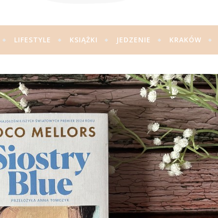
LIFESTYLE
KSIĄŻKI
JEDZENIE
KRAKÓW