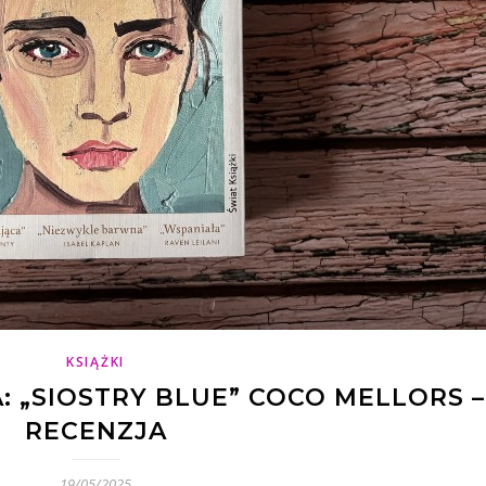
KSIĄŻKI
 „SIOSTRY BLUE” COCO MELLORS –
RECENZJA
19/05/2025