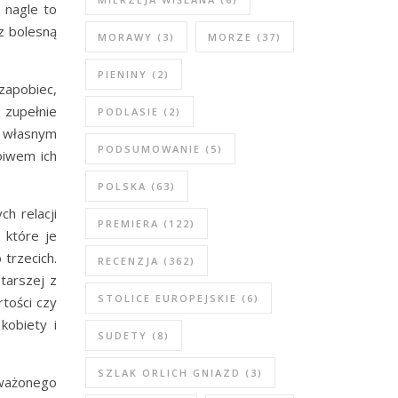
I nagle to
 z bolesną
MORAWY
(3)
MORZE
(37)
PIENINY
(2)
zapobiec,
 zupełnie
PODLASIE
(2)
m własnym
PODSUMOWANIE
(5)
oiwem ich
POLSKA
(63)
h relacji
PREMIERA
(122)
 które je
trzecich.
RECENZJA
(362)
tarszej z
STOLICE EUROPEJSKIE
(6)
rtości czy
kobiety i
SUDETY
(8)
SZLAK ORLICH GNIAZD
(3)
oważonego