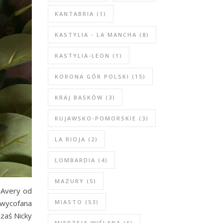
KANTABRIA
(1)
KASTYLIA - LA MANCHA
(8)
KASTYLIA-LEON
(1)
KORONA GÓR POLSKI
(15)
KRAJ BASKÓW
(3)
KUJAWSKO-POMORSKIE
(3)
LA RIOJA
(2)
LOMBARDIA
(4)
MAZURY
(5)
 Avery od
 wycofana
MIASTO
(53)
 zaś Nicky
MIERZEJA WIŚLANA
(6)