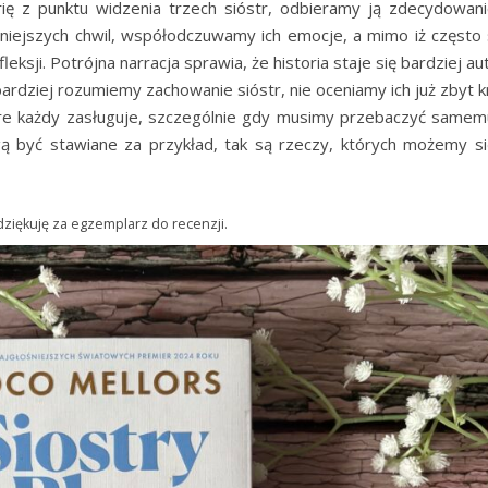
rię z punktu widzenia trzech sióstr, odbieramy ją zdecydowanie
ejszych chwil, współodczuwamy ich emocje, a mimo iż często s
ksji. Potrójna narracja sprawia, że historia staje się bardziej a
 bardziej rozumiemy zachowanie sióstr, nie oceniamy ich już zbyt k
re każdy zasługuje, szczególnie gdy musimy przebaczyć samemu
ą być stawiane za przykład, tak są rzeczy, których możemy si
ziękuję za egzemplarz do recenzji.