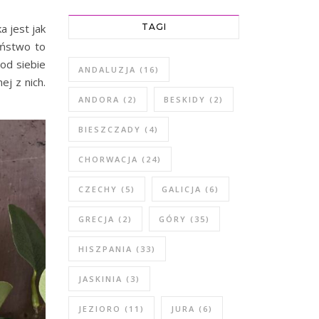
a jest jak
TAGI
eństwo to
 od siebie
ANDALUZJA
(16)
ej z nich.
ANDORA
(2)
BESKIDY
(2)
BIESZCZADY
(4)
CHORWACJA
(24)
CZECHY
(5)
GALICJA
(6)
GRECJA
(2)
GÓRY
(35)
HISZPANIA
(33)
JASKINIA
(3)
JEZIORO
(11)
JURA
(6)