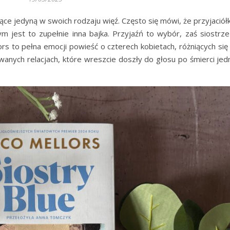
ce jedyną w swoich rodzaju więź. Często się mówi, że przyjaciółk
m jest to zupełnie inna bajka. Przyjaźń to wybór, zaś siostrz
ors to pełna emocji powieść o czterech kobietach, różniących się
wanych relacjach, które wreszcie doszły do głosu po śmierci jedn