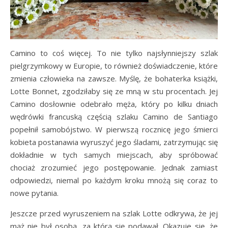
Camino to coś więcej. To nie tylko najsłynniejszy szlak
pielgrzymkowy w Europie, to również doświadczenie, które
zmienia człowieka na zawsze. Myślę, że bohaterka książki,
Lotte Bonnet, zgodziłaby się ze mną w stu procentach. Jej
Camino dosłownie odebrało męża, który po kilku dniach
wędrówki francuską częścią szlaku Camino de Santiago
popełnił samobójstwo. W pierwszą rocznicę jego śmierci
kobieta postanawia wyruszyć jego śladami, zatrzymując się
dokładnie w tych samych miejscach, aby spróbować
chociaż zrozumieć jego postępowanie. Jednak zamiast
odpowiedzi, niemal po każdym kroku mnożą się coraz to
nowe pytania.
Jeszcze przed wyruszeniem na szlak Lotte odkrywa, że jej
mąż nie był osobą, za którą się podawał. Okazuje się, że