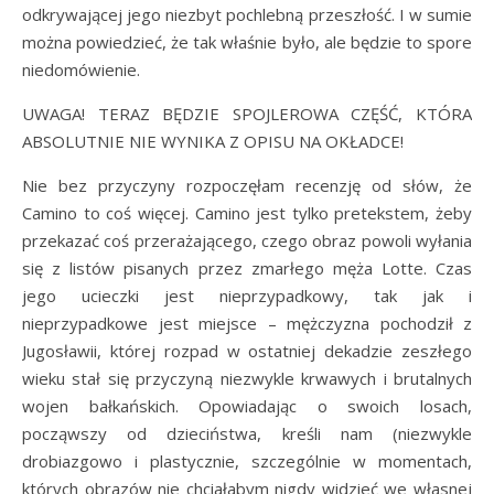
odkrywającej jego niezbyt pochlebną przeszłość. I w sumie
można powiedzieć, że tak właśnie było, ale będzie to spore
niedomówienie.
UWAGA! TERAZ BĘDZIE SPOJLEROWA CZĘŚĆ, KTÓRA
ABSOLUTNIE NIE WYNIKA Z OPISU NA OKŁADCE!
Nie bez przyczyny rozpoczęłam recenzję od słów, że
Camino to coś więcej. Camino jest tylko pretekstem, żeby
przekazać coś przerażającego, czego obraz powoli wyłania
się z listów pisanych przez zmarłego męża Lotte. Czas
jego ucieczki jest nieprzypadkowy, tak jak i
nieprzypadkowe jest miejsce – mężczyzna pochodził z
Jugosławii, której rozpad w ostatniej dekadzie zeszłego
wieku stał się przyczyną niezwykle krwawych i brutalnych
wojen bałkańskich. Opowiadając o swoich losach,
począwszy od dzieciństwa, kreśli nam (niezwykle
drobiazgowo i plastycznie, szczególnie w momentach,
których obrazów nie chciałabym nigdy widzieć we własnej