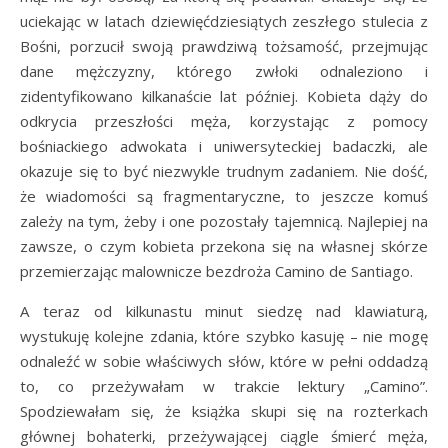
uciekając w latach dziewięćdziesiątych zeszłego stulecia z
Bośni, porzucił swoją prawdziwą tożsamość, przejmując
dane mężczyzny, którego zwłoki odnaleziono i
zidentyfikowano kilkanaście lat później. Kobieta dąży do
odkrycia przeszłości męża, korzystając z pomocy
bośniackiego adwokata i uniwersyteckiej badaczki, ale
okazuje się to być niezwykle trudnym zadaniem. Nie dość,
że wiadomości są fragmentaryczne, to jeszcze komuś
zależy na tym, żeby i one pozostały tajemnicą. Najlepiej na
zawsze, o czym kobieta przekona się na własnej skórze
przemierzając malownicze bezdroża Camino de Santiago.
A teraz od kilkunastu minut siedzę nad klawiaturą,
wystukuję kolejne zdania, które szybko kasuję – nie mogę
odnaleźć w sobie właściwych słów, które w pełni oddadzą
to, co przeżywałam w trakcie lektury „Camino”.
Spodziewałam się, że książka skupi się na rozterkach
głównej bohaterki, przeżywającej ciągle śmierć męża,