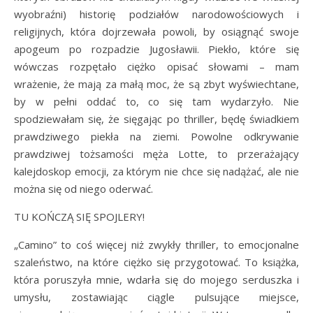
wyobraźni) historię podziałów narodowościowych i
religijnych, która dojrzewała powoli, by osiągnąć swoje
apogeum po rozpadzie Jugosławii. Piekło, które się
wówczas rozpętało ciężko opisać słowami – mam
wrażenie, że mają za małą moc, że są zbyt wyświechtane,
by w pełni oddać to, co się tam wydarzyło. Nie
spodziewałam się, że sięgając po thriller, będę świadkiem
prawdziwego piekła na ziemi. Powolne odkrywanie
prawdziwej tożsamości męża Lotte, to przerażający
kalejdoskop emocji, za którym nie chce się nadążać, ale nie
można się od niego oderwać.
TU KOŃCZĄ SIĘ SPOJLERY!
„Camino” to coś więcej niż zwykły thriller, to emocjonalne
szaleństwo, na które ciężko się przygotować. To książka,
która poruszyła mnie, wdarła się do mojego serduszka i
umysłu, zostawiając ciągle pulsujące miejsce,