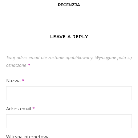
RECENZJA
LEAVE A REPLY
Twój adres email nie zostanie opublikowany.
Wymagane pola są
oznaczone
*
Nazwa
*
Adres email
*
Witryna internetowa