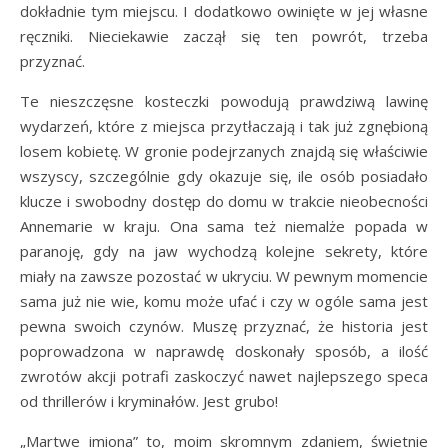
dokładnie tym miejscu. I dodatkowo owinięte w jej własne
ręczniki. Nieciekawie zaczął się ten powrót, trzeba
przyznać.
Te nieszczęsne kosteczki powodują prawdziwą lawinę
wydarzeń, które z miejsca przytłaczają i tak już zgnębioną
losem kobietę. W gronie podejrzanych znajdą się właściwie
wszyscy, szczególnie gdy okazuje się, ile osób posiadało
klucze i swobodny dostęp do domu w trakcie nieobecności
Annemarie w kraju. Ona sama też niemalże popada w
paranoję, gdy na jaw wychodzą kolejne sekrety, które
miały na zawsze pozostać w ukryciu. W pewnym momencie
sama już nie wie, komu może ufać i czy w ogóle sama jest
pewna swoich czynów. Muszę przyznać, że historia jest
poprowadzona w naprawdę doskonały sposób, a ilość
zwrotów akcji potrafi zaskoczyć nawet najlepszego speca
od thrillerów i kryminałów. Jest grubo!
„Martwe imiona” to, moim skromnym zdaniem, świetnie