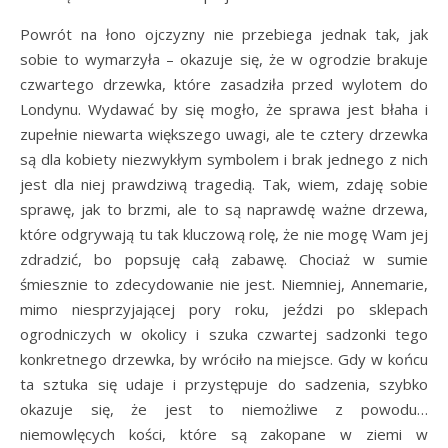
Powrót na łono ojczyzny nie przebiega jednak tak, jak
sobie to wymarzyła – okazuje się, że w ogrodzie brakuje
czwartego drzewka, które zasadziła przed wylotem do
Londynu. Wydawać by się mogło, że sprawa jest błaha i
zupełnie niewarta większego uwagi, ale te cztery drzewka
są dla kobiety niezwykłym symbolem i brak jednego z nich
jest dla niej prawdziwą tragedią. Tak, wiem, zdaję sobie
sprawę, jak to brzmi, ale to są naprawdę ważne drzewa,
które odgrywają tu tak kluczową rolę, że nie mogę Wam jej
zdradzić, bo popsuję całą zabawę. Chociaż w sumie
śmiesznie to zdecydowanie nie jest. Niemniej, Annemarie,
mimo niesprzyjającej pory roku, jeździ po sklepach
ogrodniczych w okolicy i szuka czwartej sadzonki tego
konkretnego drzewka, by wróciło na miejsce. Gdy w końcu
ta sztuka się udaje i przystępuje do sadzenia, szybko
okazuje się, że jest to niemożliwe z powodu…
niemowlęcych kości, które są zakopane w ziemi w