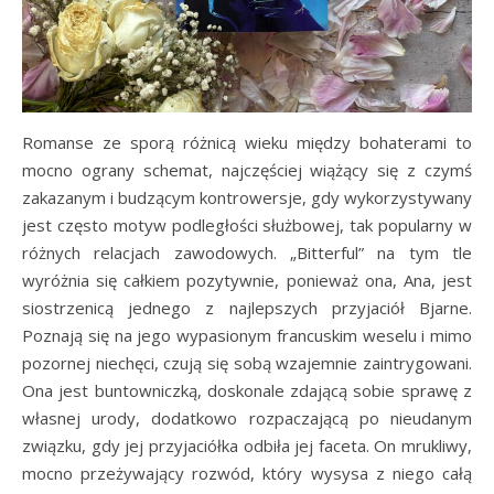
Romanse ze sporą różnicą wieku między bohaterami to
mocno ograny schemat, najczęściej wiążący się z czymś
zakazanym i budzącym kontrowersje, gdy wykorzystywany
jest często motyw podległości służbowej, tak popularny w
różnych relacjach zawodowych. „Bitterful” na tym tle
wyróżnia się całkiem pozytywnie, ponieważ ona, Ana, jest
siostrzenicą jednego z najlepszych przyjaciół Bjarne.
Poznają się na jego wypasionym francuskim weselu i mimo
pozornej niechęci, czują się sobą wzajemnie zaintrygowani.
Ona jest buntowniczką, doskonale zdającą sobie sprawę z
własnej urody, dodatkowo rozpaczającą po nieudanym
związku, gdy jej przyjaciółka odbiła jej faceta. On mrukliwy,
mocno przeżywający rozwód, który wysysa z niego całą