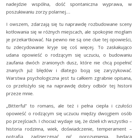
nadejdzie wspólna, dość spontaniczna wyprawa, w
poszukiwaniu zorzy polarnej….
I owszem, zdarzają się tu naprawdę rozbudowane sceny
kotłowania się w różnych miejscach, ale spokojnie mogłam
je przekartkować. Na pewno nie są one clue tej opowieści,
tu zdecydowanie kryje się coś więcej. To zaskakująco
udana opowieść o rodzącym się uczuciu, o budowaniu
zaufania dwóch zranionych dusz, które nie chcą popełnić
znanych już błędów i dlatego boją się zaryzykować.
Warstwa psychologiczna jest tu całkiem zgrabnie opisana,
co przełożyło się na naprawdę dobry odbiór tej historii
przeze mnie.
„Bitterful” to romans, ale też i pełna ciepła i czułości
opowieść o rodzącym się uczuciu między dwojgiem osób
po przejściach. I chociaż wydaje się, że dzieli ich wszystko –
historia rodzinna, wiek, doświadczenie, temperament –
potrafią zadzierzgnąć nić porozumienia, będącą