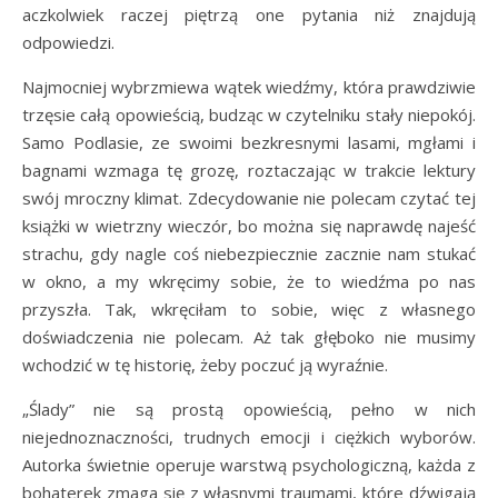
aczkolwiek raczej piętrzą one pytania niż znajdują
odpowiedzi.
Najmocniej wybrzmiewa wątek wiedźmy, która prawdziwie
trzęsie całą opowieścią, budząc w czytelniku stały niepokój.
Samo Podlasie, ze swoimi bezkresnymi lasami, mgłami i
bagnami wzmaga tę grozę, roztaczając w trakcie lektury
swój mroczny klimat. Zdecydowanie nie polecam czytać tej
książki w wietrzny wieczór, bo można się naprawdę najeść
strachu, gdy nagle coś niebezpiecznie zacznie nam stukać
w okno, a my wkręcimy sobie, że to wiedźma po nas
przyszła. Tak, wkręciłam to sobie, więc z własnego
doświadczenia nie polecam. Aż tak głęboko nie musimy
wchodzić w tę historię, żeby poczuć ją wyraźnie.
„Ślady” nie są prostą opowieścią, pełno w nich
niejednoznaczności, trudnych emocji i ciężkich wyborów.
Autorka świetnie operuje warstwą psychologiczną, każda z
bohaterek zmaga się z własnymi traumami, które dźwigają