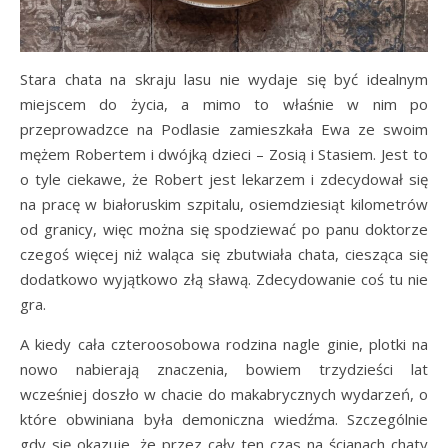
Stara chata na skraju lasu nie wydaje się być idealnym
miejscem do życia, a mimo to właśnie w nim po
przeprowadzce na Podlasie zamieszkała Ewa ze swoim
mężem Robertem i dwójką dzieci – Zosią i Stasiem. Jest to
o tyle ciekawe, że Robert jest lekarzem i zdecydował się
na pracę w białoruskim szpitalu, osiemdziesiąt kilometrów
od granicy, więc można się spodziewać po panu doktorze
czegoś więcej niż waląca się zbutwiała chata, ciesząca się
dodatkowo wyjątkowo złą sławą. Zdecydowanie coś tu nie
gra.
A kiedy cała czteroosobowa rodzina nagle ginie, plotki na
nowo nabierają znaczenia, bowiem trzydzieści lat
wcześniej doszło w chacie do makabrycznych wydarzeń, o
które obwiniana była demoniczna wiedźma. Szczególnie
gdy się okazuje, że przez cały ten czas na ścianach chaty