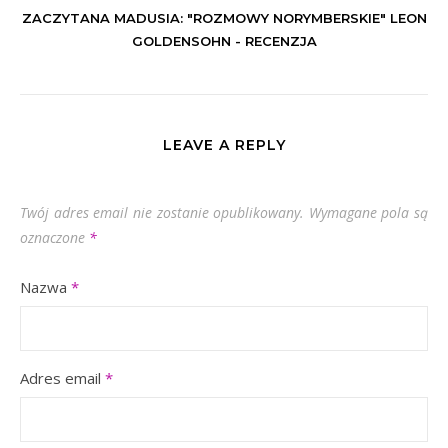
ZACZYTANA MADUSIA: "ROZMOWY NORYMBERSKIE" LEON
GOLDENSOHN - RECENZJA
LEAVE A REPLY
Twój adres email nie zostanie opublikowany.
Wymagane pola są
oznaczone
*
Nazwa
*
Adres email
*