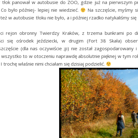
 tłok panował w autobusie do ZOO, gdzie już na pierwszym p
o było później- lepiej nie wiedzieć.
Na szczęście, myśmy si
ż w autobusie tłoku nie było, a i później rzadko natykaliśmy się 
rzeci rejon obronny Twierdzy Kraków, z trzema bunkrami po 
ci się ośrodek jeździecki, w drugim (Fort 38 Skała) obse
 szczęście (dla nas oczywiście ;p) nie został zagospodarowany i
 wszystko to w otoczeniu naprawdę absolutnie pięknej w tym roku
trochę właśnie nimi chciałam się dzisiaj podzielić.