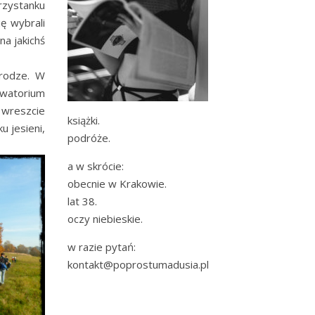
rzystanku
ę wybrali
na jakichś
drodze. W
rwatorium
 wreszcie
książki.
 jesieni,
podróże.
a w skrócie:
obecnie w Krakowie.
lat 38.
oczy niebieskie.
w razie pytań:
kontakt@poprostumadusia.pl