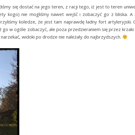
 się dostać na jego teren, z racji tego, iż jest to teren uniwe
ety kogo) nie mogliśmy nawet wejść i zobaczyć go z bliska. A z
rzyliśmy koledze, że jest tam naprawdę ładny fort artyleryjski. 
 go w ogóle zobaczyć, ale poza przedzieraniem się przez krzaki 
a narzekać, widoki po drodze nie należały do najbrzydszych.