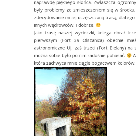
naprawdę pięknego słońca. Zwłaszcza ogromny
były problemy ze zmieszczeniem się w środku. C
zdecydowanie mniej uczęszczaną trasą, dlatego te
innych wędrowców. I dobrze.
Jako trasę naszej wycieczki, kolega obrał t
pierwszym (Fort 39 Olszanica) obecnie mieś
astronomiczne UJ, zaś trzeci (Fort Bielany) na
można sobie było po nim radośnie pohasać.
A
która zachwyca mnie ciągle bogactwem kolorów. I 