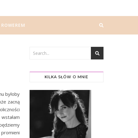
ROWEREM
KILKA SŁÓW O MNIE
mu byłoby
kże zacną
liczności
, wstałam
e będziemy
 promieni