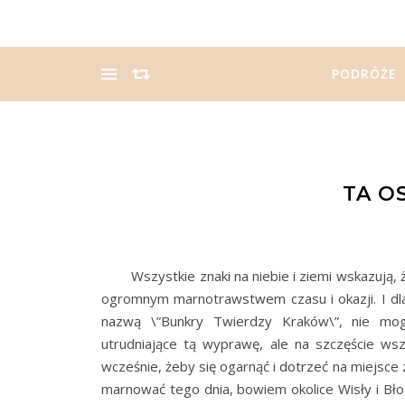
PODRÓŻE
TA O
Wszystkie znaki na niebie i ziemi wskazują, że
ogromnym marnotrawstwem czasu i okazji. I dla
nazwą \”Bunkry Twierdzy Kraków\”, nie mogł
utrudniające tą wyprawę, ale na szczęście ws
wcześnie, żeby się ogarnąć i dotrzeć na miejsce z
marnować tego dnia, bowiem okolice Wisły i Bło