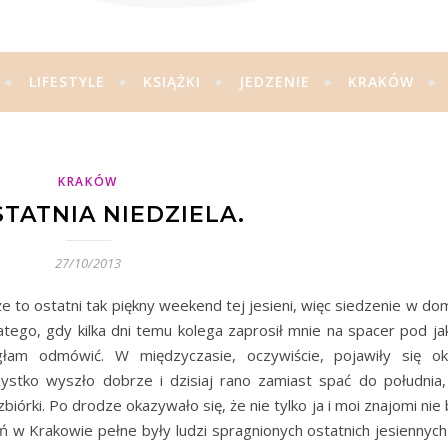
LIFESTYLE
KSIĄŻKI
JEDZENIE
KRAKÓW
KRAKÓW
STATNIA NIEDZIELA.
27/10/2013
 to ostatni tak piękny weekend tej jesieni, więc siedzenie w do
tego, gdy kilka dni temu kolega zaprosił mnie na spacer pod ja
am odmówić. W międzyczasie, oczywiście, pojawiły się oko
zystko wyszło dobrze i dzisiaj rano zamiast spać do południa
biórki. Po drodze okazywało się, że nie tylko ja i moi znajomi ni
ń w Krakowie pełne były ludzi spragnionych ostatnich jesiennych