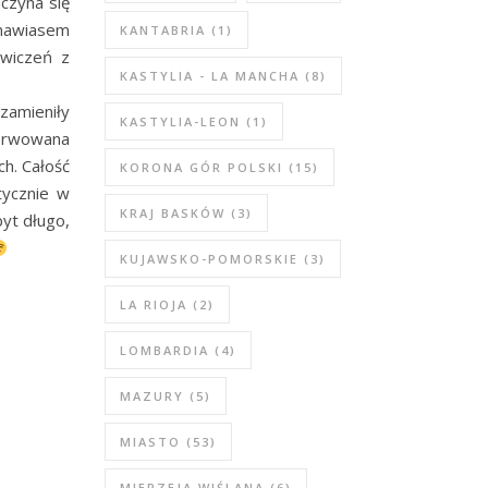
aczyna się
 nawiasem
KANTABRIA
(1)
ćwiczeń z
KASTYLIA - LA MANCHA
(8)
zamieniły
KASTYLIA-LEON
(1)
serwowana
ch. Całość
KORONA GÓR POLSKI
(15)
tycznie w
KRAJ BASKÓW
(3)
byt długo,
KUJAWSKO-POMORSKIE
(3)
LA RIOJA
(2)
LOMBARDIA
(4)
MAZURY
(5)
MIASTO
(53)
MIERZEJA WIŚLANA
(6)