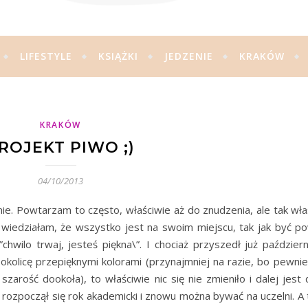
LIFESTYLE
KSIĄŻKI
JEDZENIE
KRAKÓW
KRAKÓW
ROJEKT PIWO ;)
04/10/2013
Powtarzam to często, właściwie aż do znudzenia, ale tak właś
 wiedziałam, że wszystko jest na swoim miejscu, tak jak być po
wilo trwaj, jesteś piękna\”. I chociaż przyszedł już październi
okolicę przepięknymi kolorami (przynajmniej na razie, bo pewnie
szarość dookoła), to właściwie nic się nie zmieniło i dalej jest
 rozpoczął się rok akademicki i znowu można bywać na uczelni. A