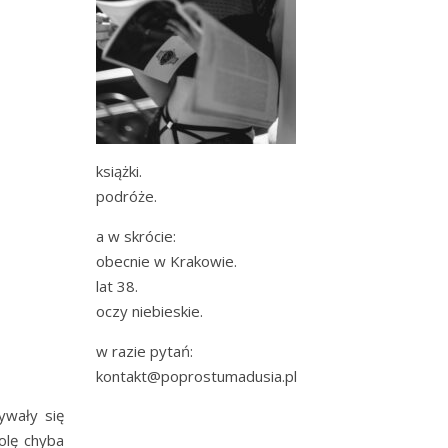
książki.
podróże.
a w skrócie:
obecnie w Krakowie.
lat 38.
oczy niebieskie.
w razie pytań:
kontakt@poprostumadusia.pl
wały się
olę chyba