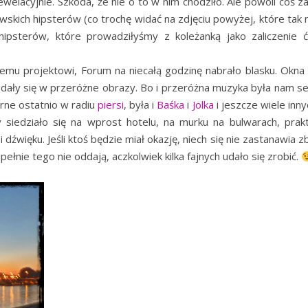
ewelacyjnie. Szkoda, że nie o to w nim chodziło. Ale powoli coś z
wskich hipsterów (co trochę widać na zdjęciu powyżej, które tak
hipsterów, które prowadziłyśmy z koleżanką jako zaliczenie 
nemu projektowi, Forum na niecałą godzinę nabrało blasku. Okna 
ładały się w przeróżne obrazy. Bo i przeróżna muzyka była nam 
rne ostatnio w radiu
piersi
, była i
Baśka
i
Jolka
i jeszcze wiele inny
 siedziało się na wprost hotelu, na murku na bulwarach, prak
 dźwięku. Jeśli ktoś będzie miał okazję, niech się nie zastanawia z
ełnie tego nie oddają, aczkolwiek kilka fajnych udało się zrobić.