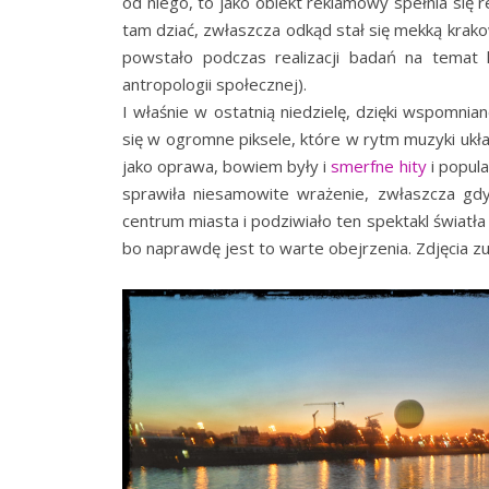
od niego, to jako obiekt reklamowy spełnia się r
tam dziać, zwłaszcza odkąd stał się mekką krako
powstało podczas realizacji badań na temat 
antropologii społecznej).
I właśnie w ostatnią niedzielę, dzięki wspomnia
się w ogromne piksele, które w rytm muzyki uk
jako oprawa, bowiem były i
smerfne hity
i popula
sprawiła niesamowite wrażenie, zwłaszcza gdy
centrum miasta i podziwiało ten spektakl światła i
bo naprawdę jest to warte obejrzenia. Zdjęcia zup