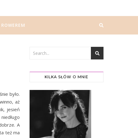
ROWEREM
KILKA SŁÓW O MNIE
nie było.
winno, aż
k, jesień
 niedługo
 dobrze. A
 ta też ma