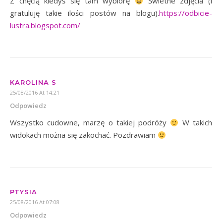
Z chęcią kiedyś się tam wybiorę
Świetne zdjęcia (i
gratuluję takie ilości postów na blogu).
https://odbicie-
lustra.blogspot.com/
KAROLINA S
25/08/2016 At 14:21
Odpowiedz
Wszystko cudowne, marzę o takiej podróży
W takich
widokach można się zakochać. Pozdrawiam
PTYSIA
25/08/2016 At 07:08
Odpowiedz