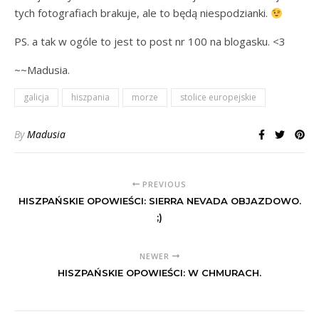
tych fotografiach brakuje, ale to będą niespodzianki.
PS. a tak w ogóle to jest to post nr 100 na blogasku. <3
~~Madusia.
galicja
hiszpania
morze
stolice europejskie
By
Madusia
PREVIOUS
HISZPAŃSKIE OPOWIEŚCI: SIERRA NEVADA OBJAZDOWO.
;)
NEWER
HISZPAŃSKIE OPOWIEŚCI: W CHMURACH.