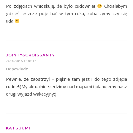
Po zdjęciach wnioskuję, że było cudownie!
Chciałabym
gdzieś jeszcze pojechać w tym roku, zobaczymy czy się
uda
JOINTY&CROISSANTY
24/08/2016 At 10:37
Odpowiedz
Pewnie, że zaostrzył – pięknie tam jest i do tego zdjęcia
cudne!:)My aktualnie siedzimy nad mapami i planujemy nasz
drugi wyjazd wakacyjny:)
KATSUUMI