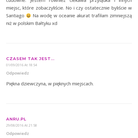
cudowne. Jestem również ciekawa przylądka i innych
miejsc, które zobaczyliście. No i czy ostatecznie byliście w
Santiago
Na wodę w oceanie akurat trafiłam zimniejszą
niż w polskim Bałtyku xd
CZASEM TAK JEST...
01/09/2016 At 18:54
Odpowiedz
Piękna dziewczyna, w pięknych miejscach.
ANRU.PL
29/08/2016 At 21:58
Odpowiedz