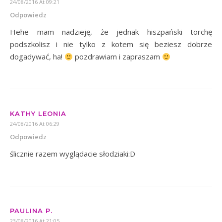
24/08/2016 At 09:21
Odpowiedz
Hehe mam nadzieję, że jednak hiszpański torchę
podszkolisz i nie tylko z kotem się beziesz dobrze
dogadywać, ha!
pozdrawiam i zapraszam
KATHY LEONIA
24/08/2016 At 06:29
Odpowiedz
ślicznie razem wyglądacie słodziaki:D
PAULINA P.
23/08/2016 At 21:05