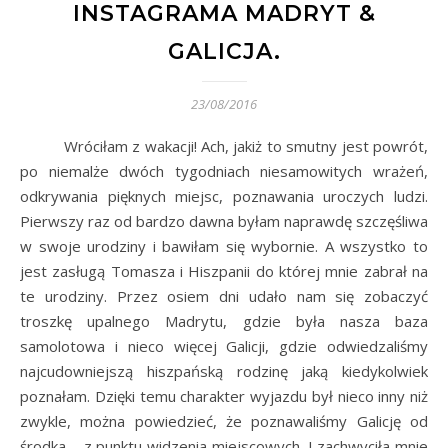
INSTAGRAMA MADRYT &
GALICJA.
23/08/2016
Wróciłam z wakacji! Ach, jakiż to smutny jest powrót,
po niemalże dwóch tygodniach niesamowitych wrażeń,
odkrywania pięknych miejsc, poznawania uroczych ludzi.
Pierwszy raz od bardzo dawna byłam naprawdę szczęśliwa
w swoje urodziny i bawiłam się wybornie. A wszystko to
jest zasługą Tomasza i Hiszpanii do której mnie zabrał na
te urodziny. Przez osiem dni udało nam się zobaczyć
troszkę upalnego Madrytu, gdzie była nasza baza
samolotowa i nieco więcej Galicji, gdzie odwiedzaliśmy
najcudowniejszą hiszpańską rodzinę jaką kiedykolwiek
poznałam. Dzięki temu charakter wyjazdu był nieco inny niż
zwykle, można powiedzieć, że poznawaliśmy Galicję od
środka – z punktu widzenia miejscowych. I zachwyciła mnie