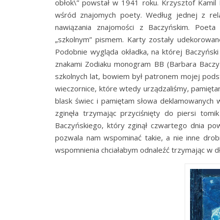
obłok\” powstał w 1941 roku. Krzysztof Kamil
wśród znajomych poety. Według jednej z rela
nawiązania znajomości z Baczyńskim. Poeta 
„szkolnym” pismem. Karty zostały udekorowan
Podobnie wygląda okładka, na której Baczyński
znakami Zodiaku monogram BB (Barbara Baczyń
szkolnych lat, bowiem był patronem mojej pods
wieczornice, które wtedy urządzaliśmy, pamię
blask świec i pamiętam słowa deklamowanych wi
zginęła trzymając przyciśnięty do piersi tomi
Baczyńskiego, który zginął czwartego dnia p
pozwala nam wspominać takie, a nie inne drobia
wspomnienia chciałabym odnaleźć trzymając w dł