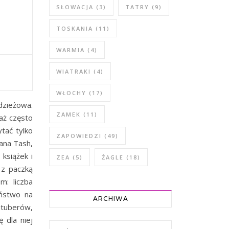
SŁOWACJA
(3)
TATRY
(9)
TOSKANIA
(11)
WARMIA
(4)
WIATRAKI
(4)
WŁOCHY
(17)
dzieżowa.
ZAMEK
(11)
iaż często
tać tylko
ZAPOWIEDZI
(49)
ana Tash,
 książek i
ZEA
(5)
ŻAGLE
(18)
 z paczką
m: liczba
eństwo na
ARCHIWA
utuberów,
 dla niej
Archiwa