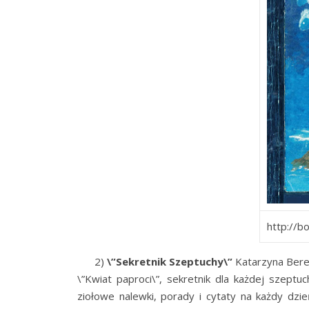
http://b
2)
\”Sekretnik Szeptuchy\”
Katarzyna Beren
\”Kwiat paproci\”, sekretnik dla każdej szept
ziołowe nalewki, porady i cytaty na każdy dzi