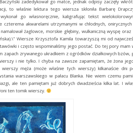
 Baczyński zadedykował go matce, jednak odpisy zaczęły wkrót
cji, to właśnie lektura tego wiersza skłoniła Barbarę Drapc
wykonał go własnoręcznie, kaligrafując tekst wielokolorow
e czterema akwarelami utrzymanymi w chłodnych, onirycznych
 namalował żaglowce, morskie głębiny, wulkaniczną wyspę oraz
ska).\” Wiersze Krzysztofa Kamila towarzyszą mi od najwcześ
tawówki i często wspominaliśmy jego postać. Do tej pory mam 
tam zapach zrywanego ukradkiem z ogródków działkowych bzów,
erszy i nie tylko. I chyba na zawsze zapamiętam, że żona jeg
k wierszy męża (może właśnie tych wierszy) kilkanaście dni p
owstania warszawskiego w pałacu Blanka. Nie wiem czemu pami
zgi, ale ten pamiętam już dobrych dwadzieścia kilka lat. I właś
oni ten tomik wierszy.