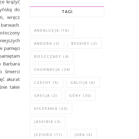
ce krążyć
zyńską do
TAGI
ym, wręcz
 barwach.
ANDALUZJA
(16)
 otoczony
niejszych
ANDORA
(2)
BESKIDY
(2)
w pamięci
 pamiętam
BIESZCZADY
(4)
o Barbara
CHORWACJA
(24)
o śmierci
ęć akurat
CZECHY
(5)
GALICJA
(6)
nie takie
GRECJA
(2)
GÓRY
(35)
HISZPANIA
(33)
JASKINIA
(3)
JEZIORO
(11)
JURA
(6)