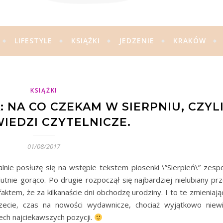
LIFESTYLE
KSIĄŻKI
JEDZENIE
KRAKÓW
KSIĄŻKI
 NA CO CZEKAM W SIERPNIU, CZYL
IEDZI CZYTELNICZE.
01/08/2017
ie posłużę się na wstępie tekstem piosenki \”Sierpień\” zesp
utnie gorąco. Po drugie rozpoczął się najbardziej nielubiany pr
faktem, że za kilkanaście dni obchodzę urodziny. I to te zmieniają
rzecie, czas na nowości wydawnicze, chociaż wyjątkowo niew
ech najciekawszych pozycji.