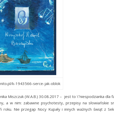
onito.pl/k-1943566-serce-jak-oblok
ika Miszczuk (W.A.B.) 30.08.2017 – jest to \”niespodzianka dla f
uchy, a w nim: zabawne psychotesty, przepisy na słowiańskie sm
eń roku. Nie przegap Nocy Kupały i innych ważnych świąt z Sek