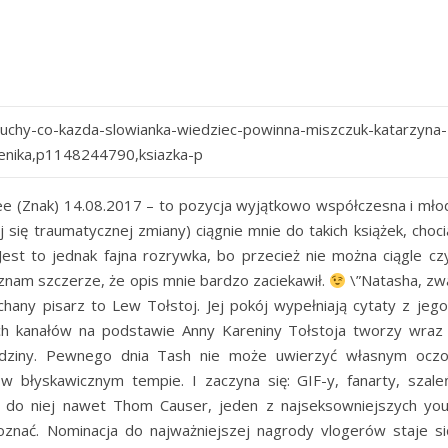
uchy-co-kazda-slowianka-wiedziec-powinna-miszczuk-katarzyna-
enika,p1148244790,ksiazka-p
 (Znak) 14.08.2017 – to pozycja wyjątkowo współczesna i mło
 się traumatycznej zmiany) ciągnie mnie do takich książek, choc
st to jednak fajna rozrywka, bo przecież nie można ciągle czy
yznam szczerze, że opis mnie bardzo zaciekawił.
\”Natasha, zw
ochany pisarz to Lew Tołstoj. Jej pokój wypełniają cytaty z jego
ich kanałów na podstawie Anny Kareniny Tołstoja tworzy wraz
 rodziny. Pewnego dnia Tash nie może uwierzyć własnym oczo
w błyskawicznym tempie. I zaczyna się: GIF-y, fanarty, szal
ze do niej nawet Thom Causer, jeden z najseksowniejszych yo
oznać. Nominacja do najważniejszej nagrody vlogerów staje się