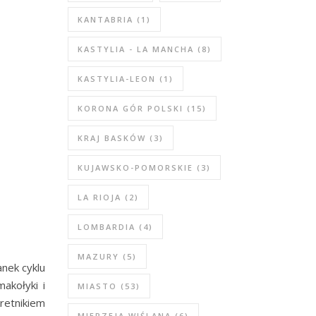
KANTABRIA
(1)
KASTYLIA - LA MANCHA
(8)
KASTYLIA-LEON
(1)
KORONA GÓR POLSKI
(15)
KRAJ BASKÓW
(3)
KUJAWSKO-POMORSKIE
(3)
LA RIOJA
(2)
LOMBARDIA
(4)
MAZURY
(5)
anek cyklu
akołyki i
MIASTO
(53)
retnikiem
MIERZEJA WIŚLANA
(6)