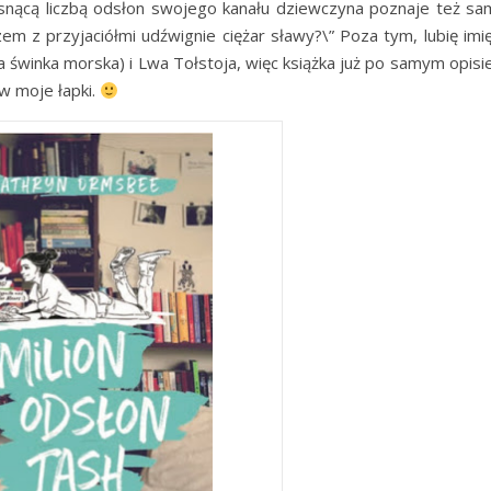
osnącą liczbą odsłon swojego kanału dziewczyna poznaje też sam
em z przyjaciółmi udźwignie ciężar sławy?\” Poza tym, lubię imi
 świnka morska) i Lwa Tołstoja, więc książka już po samym opisi
 w moje łapki.