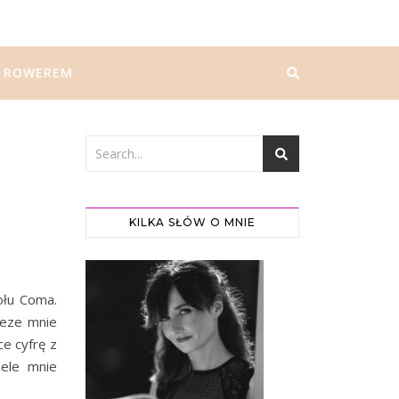
ROWEREM
I
KILKA SŁÓW O MNIE
ołu Coma.
zeze mnie
ce cyfrę z
iele mnie