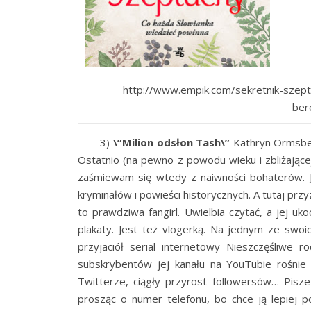
http://www.empik.com/sekretnik-szept
ber
3)
\”Milion odsłon Tash\”
Kathryn Ormsbee
Ostatnio (na pewno z powodu wieku i zbliżającej
zaśmiewam się wtedy z naiwności bohaterów. Je
kryminałów i powieści historycznych. A tutaj prz
to prawdziwa fangirl. Uwielbia czytać, a jej uk
plakaty. Jest też vlogerką. Na jednym ze swo
przyjaciół serial internetowy Nieszczęśliwe
subskrybentów jej kanału na YouTubie rośnie 
Twitterze, ciągły przyrost followersów… Pis
prosząc o numer telefonu, bo chce ją lepiej p