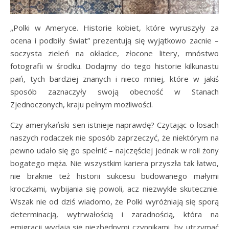
„Polki w Ameryce. Historie kobiet, które wyruszyły za
ocena i podbiły świat” prezentują się wyjątkowo zacnie –
soczysta zieleń na okładce, złocone litery, mnóstwo
fotografii w środku. Dodajmy do tego historie kilkunastu
pań, tych bardziej znanych i nieco mniej, które w jakiś
sposób zaznaczyły swoją obecność w Stanach
Zjednoczonych, kraju pełnym możliwości.
Czy amerykański sen istnieje naprawdę? Czytając o losach
naszych rodaczek nie sposób zaprzeczyć, że niektórym na
pewno udało się go spełnić – najczęściej jednak w roli żony
bogatego męża. Nie wszystkim kariera przyszła tak łatwo,
nie braknie też historii sukcesu budowanego małymi
kroczkami, wybijania się powoli, acz niezwykle skutecznie.
Wszak nie od dziś wiadomo, że Polki wyróżniają się sporą
determinacją, wytrwałością i zaradnością, która na
emigracji wydają się niezbędnymi czynnikami, by utrzymać