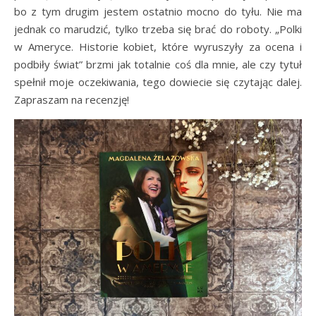
bo z tym drugim jestem ostatnio mocno do tyłu. Nie ma
jednak co marudzić, tylko trzeba się brać do roboty. „Polki
w Ameryce. Historie kobiet, które wyruszyły za ocena i
podbiły świat” brzmi jak totalnie coś dla mnie, ale czy tytuł
spełnił moje oczekiwania, tego dowiecie się czytając dalej.
Zapraszam na recenzję!