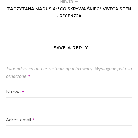
NEWER
ZACZYTANA MADUSIA: "CO SKRYWA ŚNIEG" VIVECA STEN
- RECENZJA
LEAVE A REPLY
Twój adres email nie zostanie opublikowany.
Wymagane pola są
oznaczone
*
Nazwa
*
Adres email
*