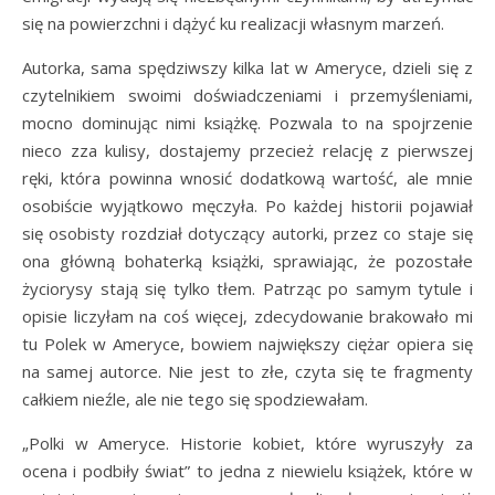
się na powierzchni i dążyć ku realizacji własnym marzeń.
Autorka, sama spędziwszy kilka lat w Ameryce, dzieli się z
czytelnikiem swoimi doświadczeniami i przemyśleniami,
mocno dominując nimi książkę. Pozwala to na spojrzenie
nieco zza kulisy, dostajemy przecież relację z pierwszej
ręki, która powinna wnosić dodatkową wartość, ale mnie
osobiście wyjątkowo męczyła. Po każdej historii pojawiał
się osobisty rozdział dotyczący autorki, przez co staje się
ona główną bohaterką książki, sprawiając, że pozostałe
życiorysy stają się tylko tłem. Patrząc po samym tytule i
opisie liczyłam na coś więcej, zdecydowanie brakowało mi
tu Polek w Ameryce, bowiem największy ciężar opiera się
na samej autorce. Nie jest to złe, czyta się te fragmenty
całkiem nieźle, ale nie tego się spodziewałam.
„Polki w Ameryce. Historie kobiet, które wyruszyły za
ocena i podbiły świat” to jedna z niewielu książek, które w