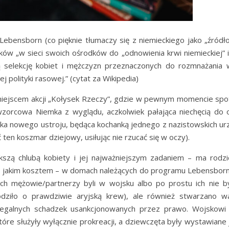
bensborn (co pięknie tłumaczy się z niemieckiego jako „źródło 
ów „w sieci swoich ośrodków do „odnowienia krwi niemieckiej” i
ią selekcję kobiet i mężczyzn przeznaczonych do rozmnażania
 polityki rasowej.” (cytat za Wikipedia)
miejscem akcji „Kołysek Rzeczy”, gdzie w pewnym momencie spot
(wzorcowa Niemka z wyglądu, aczkolwiek pałająca niechęcią do
czka nowego ustroju, będąca kochanką jednego z nazistowskich ur
ć ten koszmar dziejowy, usiłując nie rzucać się w oczy).
kszą chlubą kobiety i jej najważniejszym zadaniem – ma rodz
żne jakim kosztem – w domach należących do programu Lebensborn 
ch mężowie/partnerzy byli w wojsku albo po prostu ich nie by
hodziło o prawdziwie aryjską krew), ale również stwarzano w
 legalnych schadzek usankcjonowanych przez prawo. Wojskowi 
które służyły wyłącznie prokreacji, a dziewczęta były wystawiane