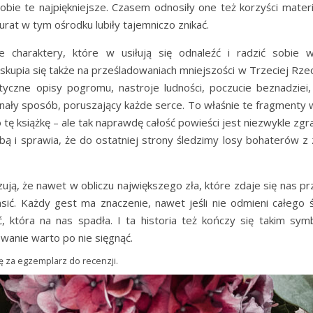
sobie te najpiękniejsze. Czasem odnosiły one też korzyści mater
kurat w tym ośrodku lubiły tajemniczo znikać.
charaktery, które w usiłują się odnaleźć i radzić sobie 
skupia się także na prześladowaniach mniejszości w Trzeciej Rze
yczne opisy pogromu, nastroje ludności, poczucie beznadziei,
nały sposób, poruszający każde serce. To właśnie te fragmenty 
 tę książkę – ale tak naprawdę całość powieści jest niezwykle zgr
bą i sprawia, że do ostatniej strony śledzimy losy bohaterów z
zują, że nawet w obliczu największego zła, które zdaje się nas pr
sić. Każdy gest ma znaczenie, nawet jeśli nie odmieni całego ś
ść, która na nas spadła. I ta historia też kończy się takim sym
owanie warto po nie sięgnąć.
 za egzemplarz do recenzji.