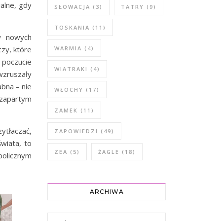
ialne, gdy
SŁOWACJA
(3)
TATRY
(9)
TOSKANIA
(11)
w nowych
czy, które
WARMIA
(4)
 poczucie
WIATRAKI
(4)
wzruszały
abna – nie
WŁOCHY
(17)
 zapartym
ZAMEK
(11)
zytłaczać,
ZAPOWIEDZI
(49)
wiata, to
ZEA
(5)
ŻAGLE
(18)
bolicznym
ARCHIWA
Archiwa