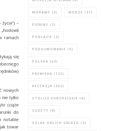
MORAWY
(3)
MORZE
(37)
życia”) –
PIENINY
(2)
 „hodowli
 w ramach
PODLASIE
(2)
PODSUMOWANIE
(5)
ykają się
POLSKA
(63)
 obecnego
zędników)
PREMIERA
(122)
RECENZJA
(362)
ić nowych
nie tylko
STOLICE EUROPEJSKIE
(6)
ło (ciąże
SUDETY
(8)
arunki do
i notable
SZLAK ORLICH GNIAZD
(3)
 jak towar