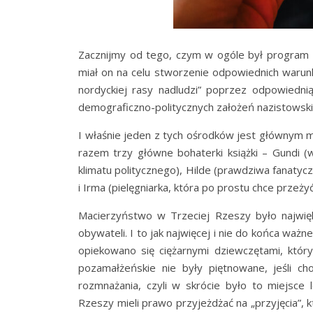
Zacznijmy od tego, czym w ogóle był program Le
miał on na celu stworzenie odpowiednich warunk
nordyckiej rasy nadludzi” poprzez odpowiedn
demograficzno-politycznych założeń nazistowskiej
I właśnie jeden z tych ośrodków jest głównym 
razem trzy główne bohaterki książki – Gundi 
klimatu politycznego), Hilde (prawdziwa fanaty
i Irma (pielęgniarka, która po prostu chce przeży
Macierzyństwo w Trzeciej Rzeszy było najwię
obywateli. I to jak najwięcej i nie do końca wa
opiekowano się ciężarnymi dziewczętami, który
pozamałżeńskie nie były piętnowane, jeśli c
rozmnażania, czyli w skrócie było to miejsce
Rzeszy mieli prawo przyjeżdżać na „przyjęcia”, 