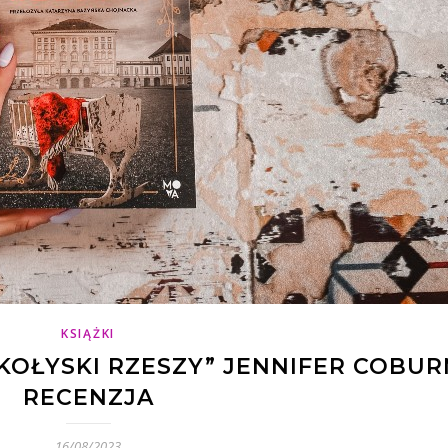
KSIĄŻKI
KOŁYSKI RZESZY” JENNIFER COBUR
RECENZJA
16/08/2023