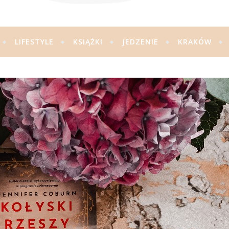
LIFESTYLE
KSIĄŻKI
JEDZENIE
KRAKÓW