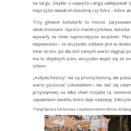
na targu. Zwykle ci najwyżsi rangą zaklepywali 
mężczyźni dawali im biżuterię czy futra – które a
Trzy główne bohaterki to mocno zarysowane 
okolicznościach. Oprócz macierzyństwa, Autorka 
wywarły na mnie najmocniejsze wrażenie. Plast
niepewności – to wszystko oddane jest w dosko
mnie do łez. Już dla nich samych warto sięgnąć po
ma tu zbędnych scen, wszystko wiąże się ze so
tchem.
„Kołyski Rzeszy” nie są prostą historią, ale poka
warto pozostać człowiekiem i nie dać się stłam
przynajmniej na kilka chwil rozjaśni tą ciemno
zapaleniem światła, które daje nadzieję. Zdecyd
/*współpraca barterowa z wydawnictwem Mova/ dziękuję