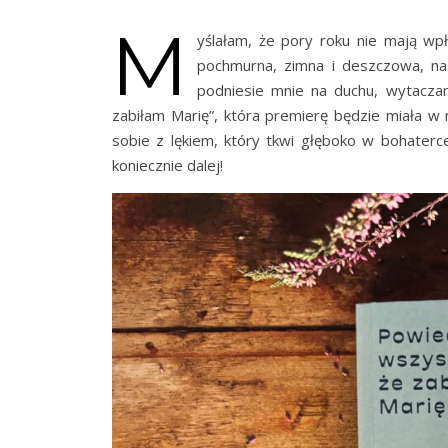
M
yślałam, że pory roku nie mają wpł
pochmurna, zimna i deszczowa, nas
podniesie mnie na duchu, wytaczam
zabiłam Marię”, która premierę będzie miała w 
sobie z lękiem, który tkwi głęboko w bohaterce
koniecznie dalej!