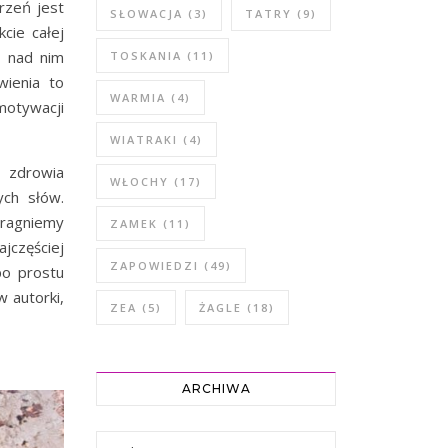
rzeń jest
SŁOWACJA
(3)
TATRY
(9)
cie całej
y nad nim
TOSKANIA
(11)
wienia to
WARMIA
(4)
 motywacji
WIATRAKI
(4)
i zdrowia
WŁOCHY
(17)
ch słów.
pragniemy
ZAMEK
(11)
jczęściej
ZAPOWIEDZI
(49)
po prostu
 autorki,
ZEA
(5)
ŻAGLE
(18)
ARCHIWA
Archiwa