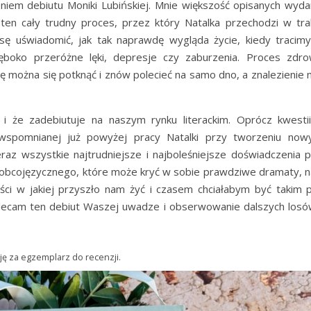
iem debiutu Moniki Lubińskiej. Mnie większość opisanych wyda
ten cały trudny proces, przez który Natalka przechodzi w trak
nsę uświadomić, jak tak naprawdę wygląda życie, kiedy tracim
boko przeróżne lęki, depresje czy zaburzenia. Proces zdro
lę można się potknąć i znów polecieć na samo dno, a znalezienie
e i że zadebiutuje na naszym rynku literackim. Oprócz kwesti
spomnianej już powyżej pracy Natalki przy tworzeniu nowy
az wszystkie najtrudniejsze i najboleśniejsze doświadczenia 
 obcojęzycznego, które może kryć w sobie prawdziwe dramaty, na
ci w jakiej przyszło nam żyć i czasem chciałabym być takim 
Polecam ten debiut Waszej uwadze i obserwowanie dalszych losów
ę za egzemplarz do recenzji.