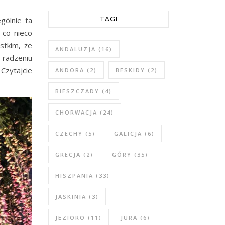
gólnie ta
TAGI
 co nieco
stkim, że
ANDALUZJA
(16)
 radzeniu
Czytajcie
ANDORA
(2)
BESKIDY
(2)
BIESZCZADY
(4)
CHORWACJA
(24)
CZECHY
(5)
GALICJA
(6)
GRECJA
(2)
GÓRY
(35)
HISZPANIA
(33)
JASKINIA
(3)
JEZIORO
(11)
JURA
(6)