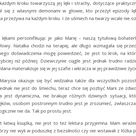
każdym kroku towarzyszą jej lęki i strachy, dotyczące praktyczn
gał się z własnymi demonami w głowie, kto przeżył epizody l
lka przeżywa na każdym kroku. I że uśmiech na twarzy wcale nie o
lękami personifikując je jako Marię – naszą tytułową bohaterk
łowy. Natalka chodzi na terapię, ale długo wzmagała się prz
asnego doświadczenia mogę powiedzieć, że jest to krok, na któ
bciej niż później. Dziewczynie ciągle jest jednak trudno radzi
ria materializuje się w jej szafie i wkracza w jej prawdziwe życi
Marysia okazuje się być widzialna także dla wszystkich pozost
dnak nie jest do śmiechu, teraz chce się pozbyć Marii ze zdwoj
cja jest dynamiczna, nie brakuje różnych dziwnych sytuacji, któ
 lęków, osobom postronnym trudno jest je zrozumieć, zwłaszcza
ogicznie nie da. Tak po prostu jest.
 łatwą książką, nie jest to też lektura przyjemna. Mam wrażeni
órzy nie wyli w poduszkę z bezsilności czy nie wstawali z łóżka p