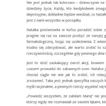
Nie jest jednak tak kolorowo – dziewczynie na 
dziedziny życia. Każdy, kto kiedykolwiek zma
depresyjnie, dokładnie będzie wiedział, co Nata
jest z nami wszystko w porządku.
Natalka postanowiła w końcu poradzić sobie z 
pragnie się raz na zawsze pozbyć ze swojej g
farmakologiczną, bojąc się uzależnienia. Z wł
trudno się zdecydować, ale warto zrobić to szy
rzeczywistością, szczególnie gdy pewnego dnia Ma
Jest to dość zaskakujący zwrot akcji, bowiem 
czasem prowadzi do zabawnych scen. Natalce je
chociaż ciągle nie wie jak to zrobić. Ich rela
zrozumieć. Taka jest jednak specyfika naszych
myśli racjonalnie, a pewnych rzeczy wyjaśnić się l
„Powiedz wszystkim, że zabiłam Marię” nie jest
którzy nigdy nie rozmawiali ze swoimi lękami, kt