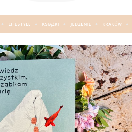
LIFESTYLE
KSIĄŻKI
JEDZENIE
KRAKÓW