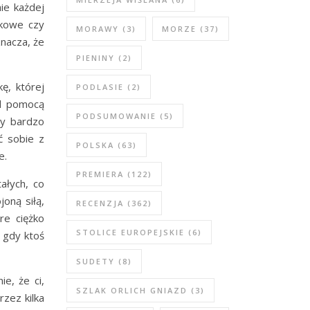
ie każdej
ękowe czy
MORAWY
(3)
MORZE
(37)
znacza, że
PIENINY
(2)
ę, której
PODLASIE
(2)
ed pomocą
PODSUMOWANIE
(5)
ry bardzo
ć sobie z
POLSKA
(63)
e.
PREMIERA
(122)
ałych, co
oną siłą,
RECENZJA
(362)
re ciężko
STOLICE EUROPEJSKIE
(6)
 gdy ktoś
SUDETY
(8)
e, że ci,
SZLAK ORLICH GNIAZD
(3)
rzez kilka