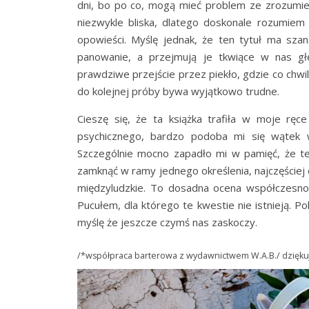
dni, bo po co, mogą mieć problem ze zrozumien
niezwykle bliska, dlatego doskonale rozumiem 
opowieści. Myślę jednak, że ten tytuł ma sza
panowanie, a przejmują je tkwiące w nas głę
prawdziwe przejście przez piekło, gdzie co chwi
do kolejnej próby bywa wyjątkowo trudne.
Cieszę się, że ta książka trafiła w moje ręc
psychicznego, bardzo podoba mi się wątek w
Szczególnie mocno zapadło mi w pamięć, że ter
zamknąć w ramy jednego określenia, najczęściej
międzyludzkie. To dosadna ocena współczesnoś
Pucułem, dla którego te kwestie nie istnieją. 
myślę że jeszcze czymś nas zaskoczy.
/*współpraca barterowa z wydawnictwem W.A.B./ dziękuj