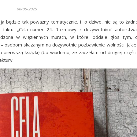
06/05/2025
ja będzie tak poważny tematycznie. I, o dziwo, nie są to żad
ura faktu. „Cela numer 24. Rozmowy z dożywotnimi” autorstw
dzona w więziennych murach, w której oddaje głos tym, o
 – osobom skazanym na dożywotnie pozbawienie wolności. Jakie
po pierwszą książkę (bo wiadomo, że zaczęłam od drugiej części
ektury.