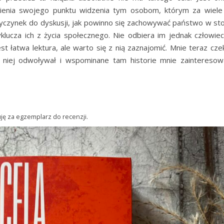
awienia swojego punktu widzenia tym osobom, którym za wiel
rzyczynek do dyskusji, jak powinno się zachowywać państwo w st
yklucza ich z życia społecznego. Nie odbiera im jednak człowie
est łatwa lektura, ale warto się z nią zaznajomić. Mnie teraz cze
o niej odwoływał i wspominane tam historie mnie zaintereso
ę za egzemplarz do recenzji.