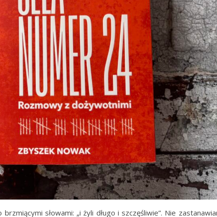
o brzmiącymi słowami: „i żyli długo i szczęśliwie”. Nie zastanawi