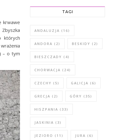
TAGI
ne krwawe
a Zbyszka
ANDALUZJA
(16)
 których
ANDORA
(2)
BESKIDY
(2)
 wrażenia
) – o tym
BIESZCZADY
(4)
CHORWACJA
(24)
CZECHY
(5)
GALICJA
(6)
GRECJA
(2)
GÓRY
(35)
HISZPANIA
(33)
JASKINIA
(3)
JEZIORO
(11)
JURA
(6)