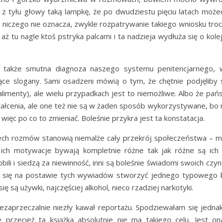
z tyłu głowy taką lampkę, że po dwudziestu pięciu latach możec
niczego nie oznacza, zwykle rozpatrywanie takiego wniosku troch
, aż tu nagle ktoś pstryka palcami i ta nadzieja wydłuża się o kole
 także smutna diagnoza naszego systemu penitencjarnego, 
iące slogany. Sami osadzeni mówią o tym, że chętnie podjęliby s
alimenty), ale wielu przypadkach jest to niemożliwe. Albo że pa
tałcenia, ale one też nie są w żaden sposób wykorzystywane, bo n
, więc po co to zmieniać. Boleśnie przykra jest ta konstatacja.
ech rozmów stanowią niemalże cały przekrój społeczeństwa – m
 ich motywacje bywają kompletnie różne tak jak różne są ich 
obili i siedzą za niewinność, inni są boleśnie świadomi swoich czy
 da się na postawie tych wywiadów stworzyć jednego typowego 
 są używki, najczęściej alkohol, nieco rzadziej narkotyki.
zaprzeczalnie niezły kawał reportażu. Spodziewałam się jednak
przecież ta książka absolutnie nie ma takiego celu. Jest on