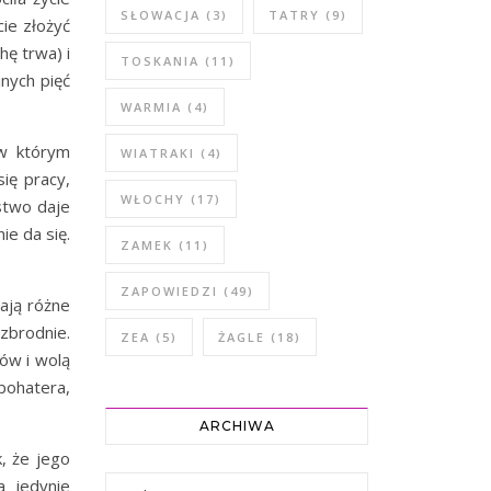
SŁOWACJA
(3)
TATRY
(9)
ie złożyć
ę trwa) i
TOSKANIA
(11)
jnych pięć
WARMIA
(4)
w którym
WIATRAKI
(4)
ię pracy,
WŁOCHY
(17)
ństwo daje
ie da się.
ZAMEK
(11)
ZAPOWIEDZI
(49)
ają różne
zbrodnie.
ZEA
(5)
ŻAGLE
(18)
nów i wolą
bohatera,
ARCHIWA
, że jego
Archiwa
a jedynie