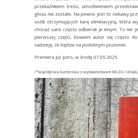
przekaźnikiem treści, umożliwieniem przedst
głosu nie zostało. Na pewno jest to ciekawy p
osób otrzymujących karę eliminacyjną, która w
chociaż sami często odbierali je innym. To nie j
pierwszej części, bowiem autor się często d
nadzieję, że będzie na podobnym poziomie.
Premiera już jutro, w środę 07.05.2025.
/*współpraca barterowa z wydawnictwem MUZA / dziękuj