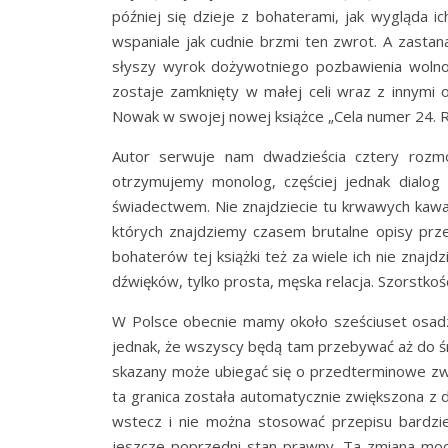
później się dzieje z bohaterami, jak wygląda i
wspaniale jak cudnie brzmi ten zwrot. A zastana
słyszy wyrok dożywotniego pozbawienia wolnoś
zostaje zamknięty w małej celi wraz z innymi
Nowak w swojej nowej książce „Cela numer 24.
Autor serwuje nam dwadzieścia cztery roz
otrzymujemy monolog, częściej jednak dialog
świadectwem. Nie znajdziecie tu krwawych kawa
których znajdziemy czasem brutalne opisy prze
bohaterów tej książki też za wiele ich nie znaj
dźwięków, tylko prosta, męska relacja. Szorstkoś
W Polsce obecnie mamy około sześciuset osad
jednak, że wszyscy będą tam przebywać aż do śmie
skazany może ubiegać się o przedterminowe zwo
ta granica została automatycznie zwiększona z d
wstecz i nie można stosować przepisu bardz
jeszcze poprzedni stan prawny. Ta zmiana m