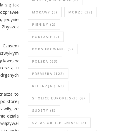
a się tak
 rozprawie
MORAWY
(3)
MORZE
(37)
, jedynie
PIENINY
(2)
m Zbyszek
PODLASIE
(2)
. Czasem
PODSUMOWANIE
(5)
iezwykłym
sądowe, w
POLSKA
(63)
resztą, u
PREMIERA
(122)
edrganych
RECENZJA
(362)
znacza to
STOLICE EUROPEJSKIE
(6)
 po której
awiły, że
SUDETY
(8)
nie działa
owiązywał
SZLAK ORLICH GNIAZD
(3)
iła życie