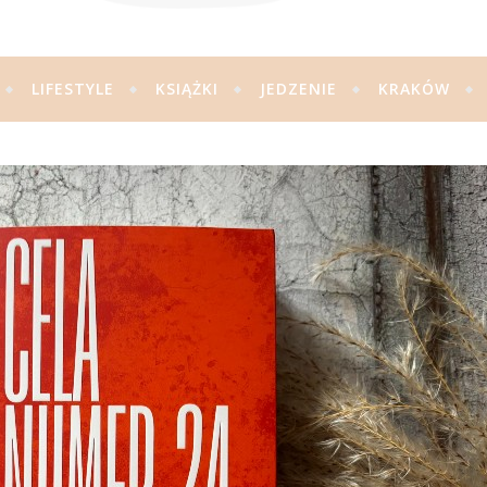
LIFESTYLE
KSIĄŻKI
JEDZENIE
KRAKÓW