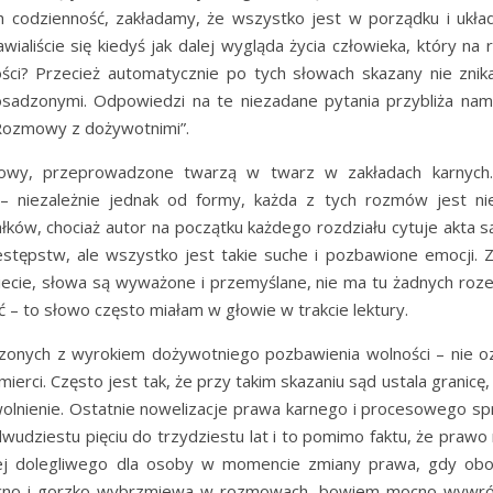
ch codzienność, zakładamy, że wszystko jest w porządku i układ
wialiście się kiedyś jak dalej wygląda życia człowieka, który na
ci? Przecież automatycznie po tych słowach skazany nie znika
 osadzonymi. Odpowiedzi na te niezadane pytania przybliża na
 Rozmowy z dożywotnimi”.
mowy, przeprowadzone twarzą w twarz w zakładach karnych
 – niezależnie jednak od formy, każda z tych rozmów jest n
łków, chociaż autor na początku każdego rozdziału cytuje akta 
stępstw, ale wszystko jest takie suche i pozbawione emocji. Z
dziecie, słowa są wyważone i przemyślane, nie ma tu żadnych roz
ć – to słowo często miałam w głowie w trakcie lektury.
zonych z wyrokiem dożywotniego pozbawienia wolności – nie o
rci. Często jest tak, że przy takim skazaniu sąd ustala granicę,
lnienie. Ostatnie nowelizacje prawa karnego i procesowego spr
wudziestu pięciu do trzydziestu lat i to pomimo faktu, że prawo 
iej dolegliwego dla osoby w momencie zmiany prawa, gdy ob
ocno i gorzko wybrzmiewa w rozmowach, bowiem mocno wywróc