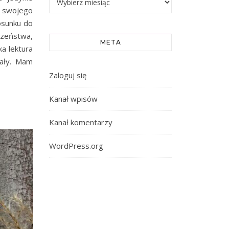
e swojego
osunku do
czeństwa,
META
ka lektura
wały. Mam
Zaloguj się
Kanał wpisów
Kanał komentarzy
WordPress.org