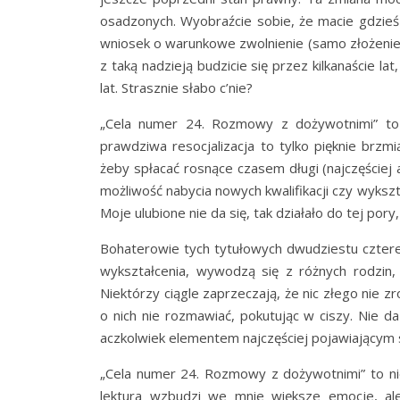
osadzonych. Wyobraźcie sobie, że macie gdzieś 
wniosek o warunkowe zwolnienie (samo złożenie 
z taką nadzieją budzicie się przez kilkanaście lat
lat. Strasznie słabo c’nie?
„Cela numer 24. Rozmowy z dożywotnimi” to
prawdziwa resocjalizacja to tylko pięknie brzm
żeby spłacać rosnące czasem długi (najczęściej 
możliwość nabycia nowych kwalifikacji czy wyksz
Moje ulubione nie da się, tak działało do tej pory
Bohaterowie tych tytułowych dwudziestu czter
wykształcenia, wywodzą się z różnych rodzin,
Niektórzy ciągle zaprzeczają, że nic złego nie zr
o nich nie rozmawiać, pokutując w ciszy. Nie
aczkolwiek elementem najczęściej pojawiającym się
„Cela numer 24. Rozmowy z dożywotnimi” to nie
lektura wzbudzi we mnie większe emocje, ale 