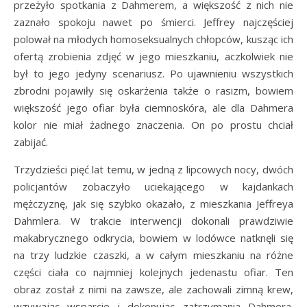
przeżyło spotkania z Dahmerem, a większość z nich nie
zaznało spokoju nawet po śmierci. Jeffrey najczęściej
polował na młodych homoseksualnych chłopców, kusząc ich
ofertą zrobienia zdjęć w jego mieszkaniu, aczkolwiek nie
był to jego jedyny scenariusz. Po ujawnieniu wszystkich
zbrodni pojawiły się oskarżenia także o rasizm, bowiem
większość jego ofiar była ciemnoskóra, ale dla Dahmera
kolor nie miał żadnego znaczenia. On po prostu chciał
zabijać.
Trzydzieści pięć lat temu, w jedną z lipcowych nocy, dwóch
policjantów zobaczyło uciekającego w kajdankach
mężczyznę, jak się szybko okazało, z mieszkania Jeffreya
Dahmlera. W trakcie interwencji dokonali prawdziwie
makabrycznego odkrycia, bowiem w lodówce natknęli się
na trzy ludzkie czaszki, a w całym mieszkaniu na różne
części ciała co najmniej kolejnych jedenastu ofiar. Ten
obraz został z nimi na zawsze, ale zachowali zimną krew,
wzywając wsparcie i dokonując zatrzymania Dahmera.