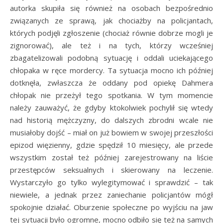
autorka skupiła się również na osobach bezpośrednio
związanych ze sprawą, jak chociażby na policjantach,
których podjęli zgłoszenie (chociaż równie dobrze mogli je
zignorować), ale też i na tych, którzy wcześniej
zbagatelizowali podobną sytuację i oddali uciekającego
chłopaka w ręce mordercy. Ta sytuacja mocno ich później
dotknęła, zwłaszcza że oddany pod opiekę Dahmera
chłopak nie przeżył tego spotkania. W tym momencie
należy zauważyć, że gdyby ktokolwiek pochylił się wtedy
nad historią mężczyzny, do dalszych zbrodni wcale nie
musiałoby dojść – miał on już bowiem w swojej przeszłości
epizod więzienny, gdzie spędził 10 miesięcy, ale przede
wszystkim został też później zarejestrowany na liście
przestępców seksualnych i skierowany na leczenie.
Wystarczyło go tylko wylegitymować i sprawdzić – tak
niewiele, a jednak przez zaniechanie policjantów mógł
spokojnie działać. Oburzenie społeczne po wyjściu na jaw
tej sytuacji było ogromne, mocno odbiło się też na samych