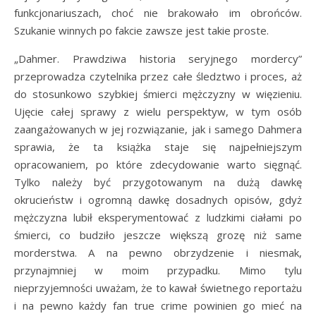
funkcjonariuszach, choć nie brakowało im obrońców.
Szukanie winnych po fakcie zawsze jest takie proste.
„Dahmer. Prawdziwa historia seryjnego mordercy”
przeprowadza czytelnika przez całe śledztwo i proces, aż
do stosunkowo szybkiej śmierci mężczyzny w więzieniu.
Ujęcie całej sprawy z wielu perspektyw, w tym osób
zaangażowanych w jej rozwiązanie, jak i samego Dahmera
sprawia, że ta książka staje się najpełniejszym
opracowaniem, po które zdecydowanie warto sięgnąć.
Tylko należy być przygotowanym na dużą dawkę
okrucieństw i ogromną dawkę dosadnych opisów, gdyż
mężczyzna lubił eksperymentować z ludzkimi ciałami po
śmierci, co budziło jeszcze większą grozę niż same
morderstwa. A na pewno obrzydzenie i niesmak,
przynajmniej w moim przypadku. Mimo tylu
nieprzyjemności uważam, że to kawał świetnego reportażu
i na pewno każdy fan true crime powinien go mieć na