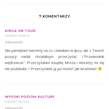
7 KOMENTARZY
KINGA ON TOUR
07/10/2017 At 09:15
Odpowiedz
Nie pamiętam niestety na co czekałam w lipcu, ale z Twoich
pozycji nadal chciałabym przeczytać \”Przewodnik
wędrowca\”. Przeczytałam książkę Mroza i niestety mi się
nie podobała :/ Przeczytałaś ją już może? Jak wrażenia?
WYSOKI POZIOM KULTURY
07/07/2017 At 16:52
Odpowiedz