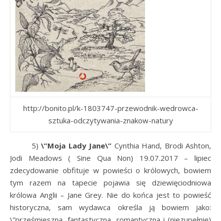
http://bonito.pl/k-1803747-przewodnik-wedrowca-
sztuka-odczytywania-znakow-natury
5)
\”Moja Lady Jane\”
Cynthia Hand, Brodi Ashton,
Jodi Meadows (
Sine Qua Non) 19.07.2017 – lipiec
zdecydowanie obfituje w powieści o królowych, bowiem
tym razem na tapecie pojawia się dziewięciodniowa
królowa Anglii – Jane Grey. Nie do końca jest to powieść
historyczna, sam wydawca określa ją bowiem jako:
\”prześmieszna, fantastyczna, romantyczna i (niezupełnie)