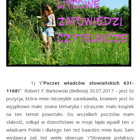
1)
\”Poczet władców słowiańskich 631-
1168\”
Robert F. Barkowski (Bellona) 20.07.2017 – jest to
pozycja, która mnie niezwykle zaciekawiła, bowiem jest to
wyjątkowo mało znana tematyka i strasznie mało książek
na ten temat powstało. Do wszelkich pocztów mam
słabość, odkąd w dzieciństwie w moje łapki wpadł ten z
władcami Polski i dlatego ten też baardzo mnie kusi. Sam
wydawca zaś też wiele obiecuje: \”
Słowianie połabscy