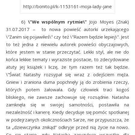
http://bonito.pl/k-1153161-moja-lady-jane
6)
\”We wspólnym rytmie\”
Jojo Moyes (Znak)
31.07.2017 – to nowa powieść autorki urzekającego
\”Zanim się pojawiłeś\” czy też \”Razem będzie lepiej\”. Jest
to też jedna z niewielu autorek powieści obyczajowych,
które jestem w stanie przeczytać. Lekki styl, ale nie do
końca lekkie tematy i wyraziste postacie, to zdecydowane
atuty jej książek i liczę, że tym razem też tak będzie.
\”Świat Natashy rozsypał się wraz z odejściem męża.
Gniew i zraniona duma popchnęły ją do zrobienia rzeczy,
których potem żałowała. Gdy człowiek traci kogoś
bliskiego, nie zawsze zachowuje się rozsądnie. Natasha
zamknęła się w swojej samotności, postawiła na
niezależność i karierę. Kiedy decyduje się pomóc spotkanej
w podejrzanych okolicznościach Sarze, nie przypuszcza, że
ta „dziewczynka znikąd” odkryje przed nią życie na nowo.
Co się stanie, gdy Natasha zaryzykuje wszystko dla