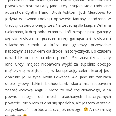
prawdziwa historia Lady Jane Grey. Książka Moja Lady Jane
autorstwa Cynthii Hand, Brodi Ashton i Jodi Meadows to
jedyna w swoim rodzaju opowieść fantasy osadzona w
tradycji ustanowionej przez Narzeczoną dla księcia Williama
Goldmana, której bohaterami są król niespecjalnie garnący
się do królowania, jeszcze mniej garnąca się królowa i
szlachetny rumak, a która nie grzeszy przesadnie
nabożnym szacunkiem dla źródeł historycznych. Bo czasem
nawet historii trzeba nieco pomóc. Szesnastoletnia Lady
Jane Grey, mająca niebawem wyjść za zupełnie obcego
mężczyznę, wplątuje się w konspirację, celem której jest
obalenie jej kuzyna, króla Edwarda. Ale Jane nie zawraca
sobie głowy takimi błahostkami, skoro ma niebawem
zostać królową Anglii.\” Może to być coś ciekawego, a na
pewno innego od moich ukochanych historycznych
powieści. Nie wiem czy mi się spodoba, ale jestem w stanie
zaryzykować i spróbować czegoś nowego.
A nuż mi się
spodoba.