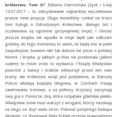
królestwo. Tom 3\”
Elżbieta Cherezińska (Zysk i S-ka)
10.07.2017 – to zdecydowanie najbardziej wyczekiwana
przeze mnie pozycja. Długo musieliśmy czekać na trzeci
tom trylogii o Odrodzonym Królestwie, dlatego też i
oczekiwania są ogromne (przynajmniej moje). I chociaż
jeszcze książka nie wpadła w moje łapki (ale odliczam
godziny do tego momentu) to wiem, że będą one w pełni
zaspokojone, bowiem nikt tak dobrze nie pisze o polskiej
historii. I kropka. ;p Jakbym ja Was nie przekonała (jakimś
cudem) to może zrobi to wydawca: \”
Książę Władysław
powrócił z banicji i Kraków odtworzył przed nim swe
bramy. Ale Królestwo wciąż jest podzielone, w Starszej
Polsce władają książęta Głogowa, w Czechach trwają
zawirowania tronowe, a na północy Krzyżacy zaczynają
swą grę o Pomorze. Grę, która rozpętała gdańskie piekło.
Władysław znów musi walczyć z wrogami, którzy naciskają
na niego ze zbyt wielu stron. Pokonać potężnego biskupa
Muskatę, co zbuntował Małą Polskę przeciw prawowitemu