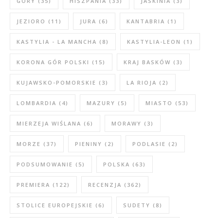
GÓRY
(35)
HISZPANIA
(33)
JASKINIA
(3)
JEZIORO
(11)
JURA
(6)
KANTABRIA
(1)
KASTYLIA - LA MANCHA
(8)
KASTYLIA-LEON
(1)
KORONA GÓR POLSKI
(15)
KRAJ BASKÓW
(3)
KUJAWSKO-POMORSKIE
(3)
LA RIOJA
(2)
LOMBARDIA
(4)
MAZURY
(5)
MIASTO
(53)
MIERZEJA WIŚLANA
(6)
MORAWY
(3)
MORZE
(37)
PIENINY
(2)
PODLASIE
(2)
PODSUMOWANIE
(5)
POLSKA
(63)
PREMIERA
(122)
RECENZJA
(362)
STOLICE EUROPEJSKIE
(6)
SUDETY
(8)