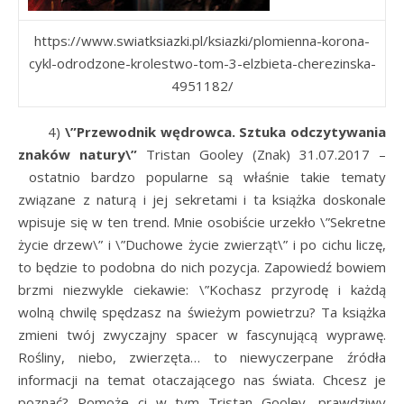
https://www.swiatksiazki.pl/ksiazki/plomienna-korona-
cykl-odrodzone-krolestwo-tom-3-elzbieta-cherezinska-
4951182/
4)
\”Przewodnik wędrowca. Sztuka odczytywania
znaków natury\”
Tristan Gooley (Znak) 31.07.2017 –
ostatnio bardzo popularne są właśnie takie tematy
związane z naturą i jej sekretami i ta książka doskonale
wpisuje się w ten trend. Mnie osobiście urzekło \”Sekretne
życie drzew\” i \”Duchowe życie zwierząt\” i po cichu liczę,
to będzie to podobna do nich pozycja. Zapowiedź bowiem
brzmi niezwykle ciekawie: \”Kochasz przyrodę i każdą
wolną chwilę spędzasz na świeżym powietrzu? Ta książka
zmieni twój zwyczajny spacer w fascynującą wyprawę.
Rośliny, niebo, zwierzęta… to niewyczerpane źródła
informacji na temat otaczającego nas świata. Chcesz je
poznać? Pomoże ci w tym Tristan Gooley, prawdziwy