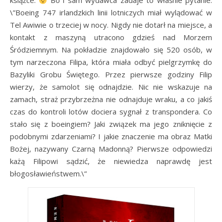
książce.
Bo i sam wydawca zadaje to właśnie pytanie:
\”Boeing 747 irlandzkich linii lotniczych miał wylądować w
Tel Awiwie o trzeciej w nocy. Nigdy nie dotarł na miejsce, a
kontakt z maszyną utracono gdzieś nad Morzem
Śródziemnym. Na pokładzie znajdowało się 520 osób, w
tym narzeczona Filipa, która miała odbyć pielgrzymkę do
Bazyliki Grobu Świętego. Przez pierwsze godziny Filip
wierzy, że samolot się odnajdzie. Nic nie wskazuje na
zamach, straż przybrzeżna nie odnajduje wraku, a co jakiś
czas do kontroli lotów dociera sygnał z transpondera. Co
stało się z boeingiem? Jaki związek ma jego zniknięcie z
podobnymi zdarzeniami? I jakie znaczenie ma obraz Matki
Bożej, nazywany Czarną Madonną? Pierwsze odpowiedzi
każą Filipowi sądzić, że niewiedza naprawdę jest
błogosławieństwem.\”