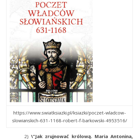
https://www.swiatksiazki.pl/ksiazki/poczet-wladcow-
slowianskich-631-1168-robert-f-barkowski-4953516/
2)
\”
Jak zrujnować królową. Maria Antonina,