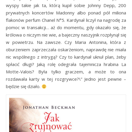
wyspy takie jak ta, którą kupił sobie Johnny Depp, 200
prywatnych koncertów Madonny albo ponad pół miliona
flakonów perfum Chanel N°5. Kardynał liczył na nagrodę za
pomoc w transakcji… aż do momentu, gdy okazało się, że
królowa o niczym nie wie, a bajeczny naszyjnik rozpłynął się
w powietrzu. Na zawsze. Czy Maria Antonina, która z
oburzeniem zaprzeczała oskarżeniom, naprawdę nie miała
nic wspólnego z intrygą? Czy to kardynał uknuł plan, żeby
spłacić długi? Jaką rolę odegrała tajemnicza hrabina La
Motte-Valois? Była tylko graczem, a może to ona
rozdawała karty w tej rozgrywce?\” Jedno jest pewne –
będzie się działo.