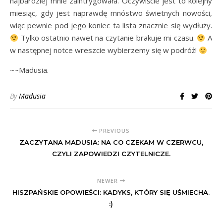
najbardziej mnie zaintrygowała. Oczywiście jest to kolejny
miesiąc, gdy jest naprawdę mnóstwo świetnych nowości,
więc pewnie pod jego koniec ta lista znacznie się wydłuży.
Tylko ostatnio nawet na czytanie brakuje mi czasu.
A
w następnej notce wreszcie wybierzemy się w podróż!
~~Madusia.
By
Madusia
PREVIOUS
ZACZYTANA MADUSIA: NA CO CZEKAM W CZERWCU,
CZYLI ZAPOWIEDZI CZYTELNICZE.
NEWER
HISZPAŃSKIE OPOWIEŚCI: KADYKS, KTÓRY SIĘ UŚMIECHA.
:)