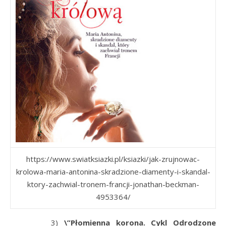
https://www.swiatksiazki.pl/ksiazki/jak-zrujnowac-
krolowa-maria-antonina-skradzione-diamenty-i-skandal-
ktory-zachwial-tronem-francji-jonathan-beckman-
4953364/
3)
\”
Płomienna korona. Cykl Odrodzone