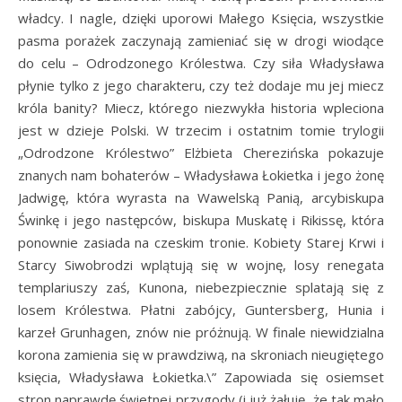
władcy. I nagle, dzięki uporowi Małego Księcia, wszystkie
pasma porażek zaczynają zamieniać się w drogi wiodące
do celu – Odrodzonego Królestwa. Czy siła Władysława
płynie tylko z jego charakteru, czy też dodaje mu jej miecz
króla banity? Miecz, którego niezwykła historia wpleciona
jest w dzieje Polski. W trzecim i ostatnim tomie trylogii
„Odrodzone Królestwo” Elżbieta Cherezińska pokazuje
znanych nam bohaterów – Władysława Łokietka i jego żonę
Jadwigę, która wyrasta na Wawelską Panią, arcybiskupa
Świnkę i jego następców, biskupa Muskatę i Rikissę, która
ponownie zasiada na czeskim tronie. Kobiety Starej Krwi i
Starcy Siwobrodzi wplątują się w wojnę, losy renegata
templariuszy zaś, Kunona, niebezpiecznie splatają się z
losem Królestwa. Płatni zabójcy, Guntersberg, Hunia i
karzeł Grunhagen, znów nie próżnują. W finale niewidzialna
korona zamienia się w prawdziwą, na skroniach nieugiętego
księcia, Władysława Łokietka.\” Zapowiada się osiemset
stron naprawdę świetnej przygody (i już żałuję, że tak mało