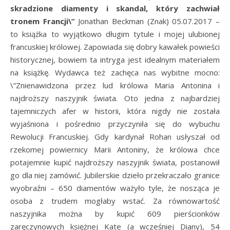
skradzione diamenty i skandal, który zachwiał
tronem Francji\”
Jonathan Beckman (Znak) 05.07.2017 –
to książka to wyjątkowo długim tytule i mojej ulubionej
francuskiej królowej. Zapowiada się dobry kawałek powieści
historycznej, bowiem ta intryga jest idealnym materiałem
na książkę. Wydawca też zachęca nas wybitne mocno:
\”
Znienawidzona przez lud królowa Maria Antonina i
najdroższy naszyjnik świata. Oto jedna z najbardziej
tajemniczych afer w historii, która nigdy nie została
wyjaśniona i pośrednio przyczyniła się do wybuchu
Rewolucji Francuskiej. Gdy kardynał Rohan usłyszał od
rzekomej powiernicy Marii Antoniny, że królowa chce
potajemnie kupić najdroższy naszyjnik świata, postanowił
go dla niej zamówić. Jubilerskie dzieło przekraczało granice
wyobraźni – 650 diamentów ważyło tyle, że nosząca je
osoba z trudem mogłaby wstać. Za równowartość
naszyjnika można by kupić 609 pierścionków
zaręczynowych księżnej Kate (a wcześniej Diany), 54