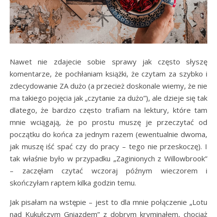
Nawet nie zdajecie sobie sprawy jak często słyszę
komentarze, że pochłaniam książki, że czytam za szybko i
zdecydowanie ZA dużo (a przecież doskonale wiemy, że nie
ma takiego pojęcia jak „czytanie za dużo”), ale dzieje się tak
dlatego, że bardzo często trafiam na lektury, które tam
mnie wciągają, że po prostu muszę je przeczytać od
początku do końca za jednym razem (ewentualnie dwoma,
jak muszę iść spać czy do pracy – tego nie przeskoczę). I
tak właśnie było w przypadku „Zaginionych z Willowbrook”
– zaczęłam czytać wczoraj późnym wieczorem i
skończyłam raptem kilka godzin temu.
Jak pisałam na wstępie – jest to dla mnie połączenie „Lotu
nad Kukułczym Gniazdem” z dobrym kryminałem, chociaż