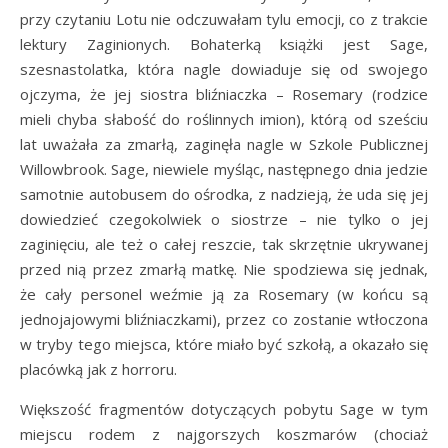
przy czytaniu Lotu nie odczuwałam tylu emocji, co z trakcie
lektury Zaginionych. Bohaterką książki jest Sage,
szesnastolatka, która nagle dowiaduje się od swojego
ojczyma, że jej siostra bliźniaczka – Rosemary (rodzice
mieli chyba słabość do roślinnych imion), którą od sześciu
lat uważała za zmarłą, zaginęła nagle w Szkole Publicznej
Willowbrook. Sage, niewiele myśląc, następnego dnia jedzie
samotnie autobusem do ośrodka, z nadzieją, że uda się jej
dowiedzieć czegokolwiek o siostrze – nie tylko o jej
zaginięciu, ale też o całej reszcie, tak skrzętnie ukrywanej
przed nią przez zmarłą matkę. Nie spodziewa się jednak,
że cały personel weźmie ją za Rosemary (w końcu są
jednojajowymi bliźniaczkami), przez co zostanie wtłoczona
w tryby tego miejsca, które miało być szkołą, a okazało się
placówką jak z horroru.
Większość fragmentów dotyczących pobytu Sage w tym
miejscu rodem z najgorszych koszmarów (chociaż