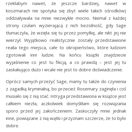
rzekłabym nawet, że jeszcze bardziej, nawet w
koszmarach nie spotyka się zbyt wiele takich ośrodków)
oddziaływała na mnie niezwykle mocno. Niemal z każdej
strony czułam wyzierającą z nich bezsilność, gdy Sage
tłumaczyła, że wzięła się tu przez pomyłkę, ale nikt jej nie
wierzył. Wyjątkowo realistycznie zostały przedstawione
realia tego miejsca, całe to okropieństwo, które ludziom
zgotowali inni ludzie. Na końcu książki znajdziecie
wyjaśnienie co jest tu fikcją, a co prawdą – jest jej tu
zaskakująco dużo i wcale nie jest to dobre doświadczenie.
Oprócz samych przeżyć Sage, mamy tu także do czynienia
z zagadką kryminalną, bo przecież Rosemary zaginęła i coś
musiało się z nią stać. Intryga przedstawiona w książce jest
całkiem niezła, aczkolwiek domyśliłam się rozwiązania
sporo przed jej zakończeniem. Zaskoczyły mnie jednak
inne, powiązane z nią wątki i przyznam szczerze, że to było
dobre.