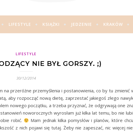
LIFESTYLE
KSIĄŻKI
JEDZENIE
KRAKÓW
LIFESTYLE
DZĄCY NIE BYŁ GORSZY. ;)
30/12/2014
 przeróżne przemyślenia i postanowienia, co by tu zmienić
datą, aby rozpocząć nową dietę, zaprzestać jakiegoś złego nawyk
bolem nowego początku, a trzeba przyznać, że odgrywają one zna
tanowień noworocznych wyrosłam już kilka lat temu, bo nie lubię
obie robić.
Mam jednak kilka pomysłów i planów, które chc
zość z nich pojawi się tutaj. Żeby nie zapeszać, nic więcej ni