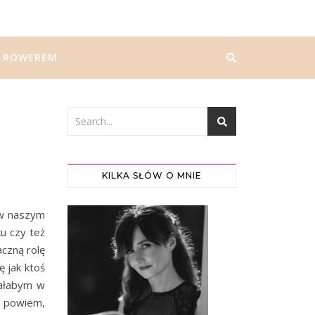
ROWEREM
KILKA SŁÓW O MNIE
 w naszym
u czy też
czną rolę
 jak ktoś
iałabym w
e powiem,